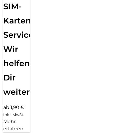
Verbindungen
SIM-
3,5 mm Kopfhöreranschluss & USB-C – maximale Flexibilität
Karten
Mit starkem Akku, großem Speicher, smarter KI-Fotografie
und elegantem Design ist das ZTE Blade V70 Vita die
Service:
perfekte Kombination aus Stil und Leistung – gemacht für
alle, die mehr von ihrem Smartphone erwarten.
Wir
helfen
Dir
weiter
ab 1,90 €
inkl. MwSt.
Mehr
erfahren