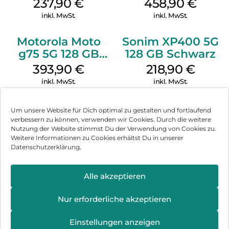
GB Black
Grey
237,90
€
458,90
€
inkl. MwSt.
inkl. MwSt.
Motorola Moto
Sonim XP400 5G
g75 5G 128 GB
128 GB Schwarz
Charcoal Gray
393,90
€
218,90
€
inkl. MwSt.
inkl. MwSt.
Um unsere Website für Dich optimal zu gestalten und fortlaufend
verbessern zu können, verwenden wir Cookies. Durch die weitere
Nutzung der Website stimmst Du der Verwendung von Cookies zu.
Impressum
Weitere Informationen zu Cookies erhältst Du in unserer
Datenschutzerklärung.
AGB
Datenschutz
Alle akzeptieren
Können wir Dir behilflich sein?
Vertrag widerrufen
Nur erforderliche akzeptieren
Hinweis zur Batterieentsorgung
Einstellungen anzeigen