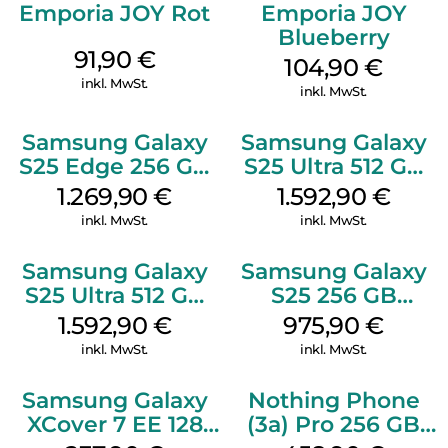
Emporia JOY Rot
Emporia JOY
Blueberry
91,90
€
104,90
€
inkl. MwSt.
inkl. MwSt.
Samsung Galaxy
Samsung Galaxy
S25 Edge 256 GB
S25 Ultra 512 GB
Titanium Silver
Titanium
1.269,90
€
1.592,90
€
Whitesilver
inkl. MwSt.
inkl. MwSt.
Samsung Galaxy
Samsung Galaxy
S25 Ultra 512 GB
S25 256 GB
Titanium
Icyblue
1.592,90
€
975,90
€
Silverblue
inkl. MwSt.
inkl. MwSt.
Samsung Galaxy
Nothing Phone
XCover 7 EE 128
(3a) Pro 256 GB