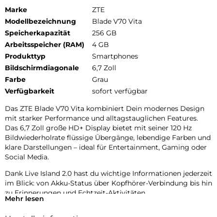
Marke
ZTE
Modellbezeichnung
Blade V70 Vita
Speicherkapazität
256 GB
Arbeitsspeicher (RAM)
4 GB
Produkttyp
Smartphones
Bildschirmdiagonale
6,7 Zoll
Farbe
Grau
Verfügbarkeit
sofort verfügbar
Das ZTE Blade V70 Vita kombiniert Dein modernes Design
mit starker Performance und alltagstauglichen Features.
Das 6,7 Zoll große HD+ Display bietet mit seiner 120 Hz
Bildwiederholrate flüssige Übergänge, lebendige Farben und
klare Darstellungen – ideal für Entertainment, Gaming oder
Social Media.
Dank Live Island 2.0 hast du wichtige Informationen jederzeit
im Blick: von Akku-Status über Kopfhörer-Verbindung bis hin
zu Erinnerungen und Echtzeit-Aktivitäten.
Mehr lesen
Design, das begeistert: