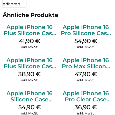
erfahren
Ähnliche Produkte
Apple iPhone 16
Apple iPhone 16
Plus Silicone Case
Pro Silicone Case
MagSafe Stone
MagSafe Black
41,90
€
54,90
€
Gray
inkl. MwSt.
inkl. MwSt.
Apple iPhone 16
Apple iPhone 16
Plus Silicone Case
Pro Max Silicone
MagSafe Denim
Case MagSafe
38,90
€
47,90
€
Black
inkl. MwSt.
inkl. MwSt.
Apple iPhone 16
Apple iPhone 16
Silicone Case
Pro Clear Case
MagSafe Lake
MagSafe
54,90
€
36,90
€
Green
Transparent
inkl. MwSt.
inkl. MwSt.