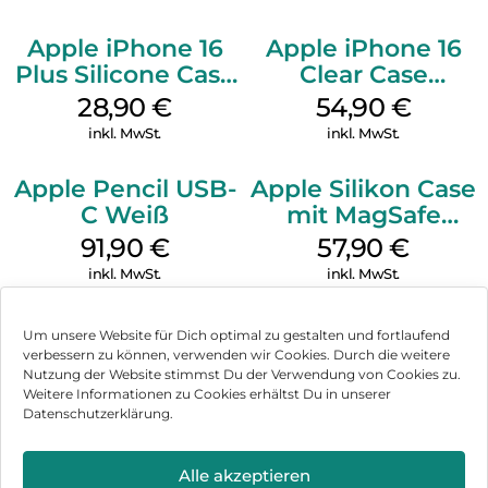
Apple iPhone 16
Apple iPhone 16
Plus Silicone Case
Clear Case
MagSafe Black
MagSafe
28,90
€
54,90
€
Transparent
inkl. MwSt.
inkl. MwSt.
Apple Pencil USB-
Apple Silikon Case
C Weiß
mit MagSafe
iPhone 14 Pro
91,90
€
57,90
€
(PRODUCT)RED
inkl. MwSt.
inkl. MwSt.
Um unsere Website für Dich optimal zu gestalten und fortlaufend
verbessern zu können, verwenden wir Cookies. Durch die weitere
Nutzung der Website stimmst Du der Verwendung von Cookies zu.
Impressum
Weitere Informationen zu Cookies erhältst Du in unserer
Datenschutzerklärung.
AGB
Datenschutz
Alle akzeptieren