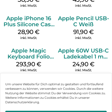
Ultramarine
inkl. MwSt.
inkl. MwSt.
Apple iPhone 16
Apple Pencil USB-
Plus Silicone Case
C Weiß
MagSafe Black
28,90
€
91,90
€
inkl. MwSt.
inkl. MwSt.
Apple Magic
Apple 60W USB-C
Keyboard Folio
Ladekabel 1 m
iPad 10.9″ (10.Gen.)
Weiß
293,90
€
24,90
€
Weiß
inkl. MwSt.
inkl. MwSt.
Um unsere Website für Dich optimal zu gestalten und fortlaufend
verbessern zu können, verwenden wir Cookies. Durch die weitere
Nutzung der Website stimmst Du der Verwendung von Cookies zu.
Impressum
Weitere Informationen zu Cookies erhältst Du in unserer
Datenschutzerklärung.
AGB