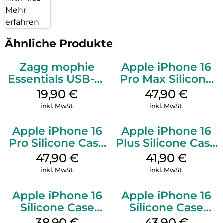
Mehr
erfahren
Ähnliche Produkte
Zagg mophie
Apple iPhone 16
Essentials USB-C-
Pro Max Silicone
20W Charger PD
Case MagSafe
19,90
€
47,90
€
Weiß
Black
inkl. MwSt.
inkl. MwSt.
Apple iPhone 16
Apple iPhone 16
Pro Silicone Case
Plus Silicone Case
MagSafe Denim
MagSafe Stone
47,90
€
41,90
€
Gray
inkl. MwSt.
inkl. MwSt.
Apple iPhone 16
Apple iPhone 16
Silicone Case
Silicone Case
MagSafe
MagSafe Plum
38,90
€
43,90
€