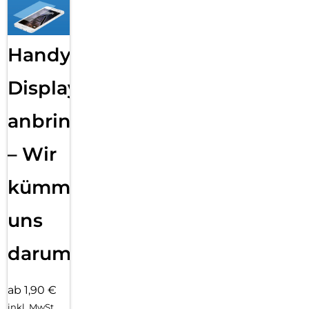
Handy
Displayfolie
anbringen
– Wir
kümmern
uns
darum!
ab 1,90 €
inkl. MwSt.