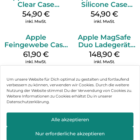
Clear Case
Silicone Case
MagSafe
MagSafe Lake
54,90
€
54,90
€
Transparent
Green
inkl. MwSt.
inkl. MwSt.
Apple
Apple MagSafe
Feingewebe Case
Duo Ladegerät
iPhone 15 Pro
Weiß
61,90
€
148,90
€
MagSafe Schwarz
inkl. MwSt.
inkl. MwSt.
Um unsere Website für Dich optimal zu gestalten und fortlaufend
verbessern zu können, verwenden wir Cookies. Durch die weitere
Nutzung der Website stimmst Du der Verwendung von Cookies zu.
Impressum
Weitere Informationen zu Cookies erhältst Du in unserer
Datenschutzerklärung.
AGB
Datenschutz
Alle akzeptieren
Vertrag widerrufen
Nur erforderliche akzeptieren