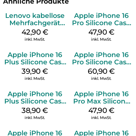
Ähnliche Produkte
Lenovo kabellose
Apple iPhone 16
Mehrfachgerät
Pro Silicone Case
Luna Grey
MagSafe Denim
42,90
€
47,90
€
inkl. MwSt.
inkl. MwSt.
Apple iPhone 16
Apple iPhone 16
Plus Silicone Case
Pro Silicone Case
MagSafe Plum
MagSafe Stone
39,90
€
60,90
€
Gray
inkl. MwSt.
inkl. MwSt.
Apple iPhone 16
Apple iPhone 16
Plus Silicone Case
Pro Max Silicone
MagSafe Denim
Case MagSafe
38,90
€
47,90
€
Black
inkl. MwSt.
inkl. MwSt.
Apple iPhone 16
Apple iPhone 16