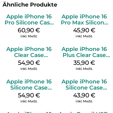
Ähnliche Produkte
Apple iPhone 16
Apple iPhone 16
Pro Silicone Case
Pro Max Silicone
MagSafe Stone
Case MagSafe
60,90
€
45,90
€
Gray
Ultramarine
inkl. MwSt.
inkl. MwSt.
Apple iPhone 16
Apple iPhone 16
Clear Case
Plus Clear Case
MagSafe
MagSafe
54,90
€
35,90
€
Transparent
Transparent
inkl. MwSt.
inkl. MwSt.
Apple iPhone 16
Apple iPhone 16
Silicone Case
Silicone Case
MagSafe Lake
MagSafe Plum
54,90
€
43,90
€
Green
inkl. MwSt.
inkl. MwSt.