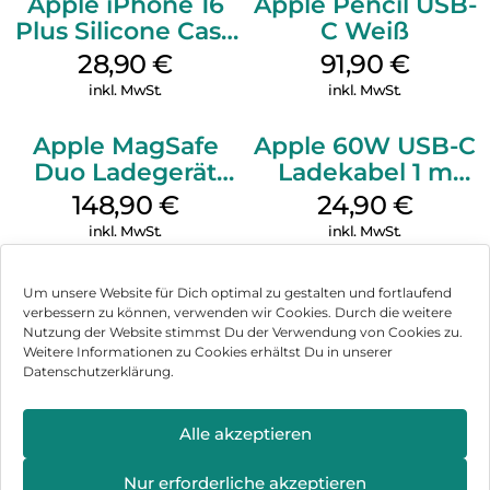
Apple iPhone 16
Apple Pencil USB-
Plus Silicone Case
C Weiß
MagSafe Black
28,90
€
91,90
€
inkl. MwSt.
inkl. MwSt.
Apple MagSafe
Apple 60W USB-C
Duo Ladegerät
Ladekabel 1 m
Weiß
Weiß
148,90
€
24,90
€
inkl. MwSt.
inkl. MwSt.
Um unsere Website für Dich optimal zu gestalten und fortlaufend
verbessern zu können, verwenden wir Cookies. Durch die weitere
Nutzung der Website stimmst Du der Verwendung von Cookies zu.
Impressum
Weitere Informationen zu Cookies erhältst Du in unserer
Datenschutzerklärung.
AGB
Datenschutz
Alle akzeptieren
Vertrag widerrufen
Nur erforderliche akzeptieren