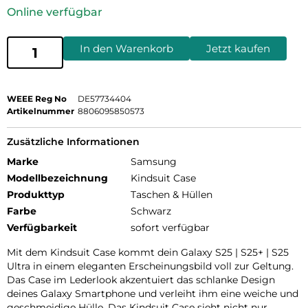
Online verfügbar
In den Warenkorb
Jetzt kaufen
WEEE Reg No
DE57734404
Artikelnummer
8806095850573
Zusätzliche Informationen
Marke
Samsung
Modellbezeichnung
Kindsuit Case
Produkttyp
Taschen & Hüllen
Farbe
Schwarz
Verfügbarkeit
sofort verfügbar
Mit dem Kindsuit Case kommt dein Galaxy S25 | S25+ | S25
Ultra in einem eleganten Erscheinungsbild voll zur Geltung.
Das Case im Lederlook akzentuiert das schlanke Design
deines Galaxy Smartphone und verleiht ihm eine weiche und
geschmeidige Hülle. Das Kindsuit Case sieht nicht nur