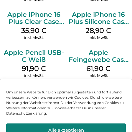
Apple iPhone 16
Apple iPhone 16
Plus Clear Case
Plus Silicone Case
MagSafe
MagSafe Black
35,90
€
28,90
€
Transparent
inkl. MwSt.
inkl. MwSt.
Apple Pencil USB-
Apple
C Weiß
Feingewebe Case
iPhone 15 Pro
91,90
€
61,90
€
MagSafe Schwarz
inkl. MwSt.
inkl. MwSt.
Um unsere Website für Dich optimal zu gestalten und fortlaufend
verbessern zu können, verwenden wir Cookies. Durch die weitere
Nutzung der Website stimmst Du der Verwendung von Cookies zu.
Impressum
Weitere Informationen zu Cookies erhältst Du in unserer
Datenschutzerklärung.
AGB
Datenschutz
Alle akzeptieren