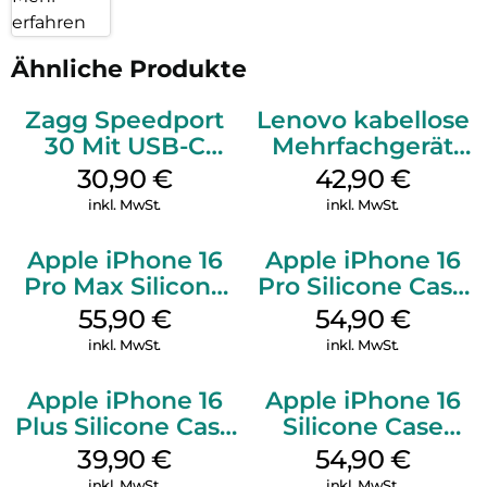
erfahren
Ähnliche Produkte
Zagg Speedport
Lenovo kabellose
30 Mit USB-C
Mehrfachgerät
Kabel Weiß
Luna Grey
30,90
€
42,90
€
inkl. MwSt.
inkl. MwSt.
Apple iPhone 16
Apple iPhone 16
Pro Max Silicone
Pro Silicone Case
Case MagSafe
MagSafe Black
55,90
€
54,90
€
Stone Gray
inkl. MwSt.
inkl. MwSt.
Apple iPhone 16
Apple iPhone 16
Plus Silicone Case
Silicone Case
MagSafe Plum
MagSafe Lake
39,90
€
54,90
€
Green
inkl. MwSt.
inkl. MwSt.