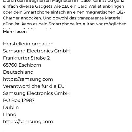
Durch den integrierten Magneten im Case, kannst du ganz
einfach diverse Gadgets wie z.B. ein Card Wallet anbringen
oder dein Smartphone einfach an einen magnetischen Qi2-
Charger andocken. Und obwohl das transparente Material
dünn ist, kann es dein Smartphone im Alltag vor möglichen
kleineren Schäden schützen.
Mehr lesen
Herstellerinformation
Samsung Electronics GmbH
Frankfurter Straße 2
65760 Eschborn
Deutschland
https://samsung.com
Verantwortliche für die EU
Samsung Electronics GmbH
PO Box 12987
Dublin
Irland
https://samsung.com