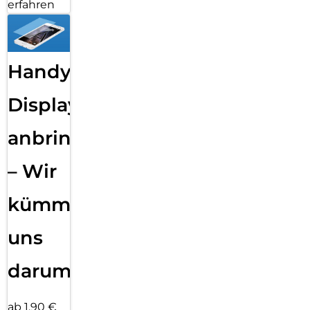
erfahren
Handy
Displayfolie
anbringen
– Wir
kümmern
uns
darum!
ab 1,90 €