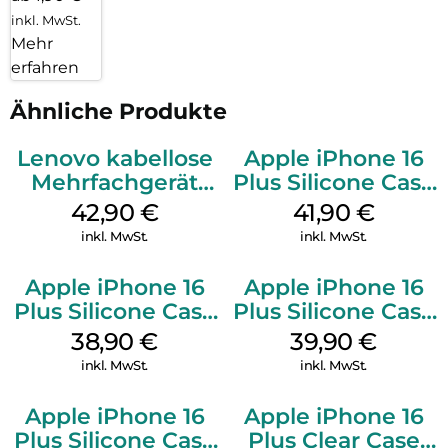
inkl. MwSt.
Mehr
erfahren
Ähnliche Produkte
Lenovo kabellose
Apple iPhone 16
Mehrfachgerät
Plus Silicone Case
Luna Grey
MagSafe Stone
42,90
€
41,90
€
Gray
inkl. MwSt.
inkl. MwSt.
Apple iPhone 16
Apple iPhone 16
Plus Silicone Case
Plus Silicone Case
MagSafe Denim
MagSafe Plum
38,90
€
39,90
€
inkl. MwSt.
inkl. MwSt.
Apple iPhone 16
Apple iPhone 16
Plus Silicone Case
Plus Clear Case