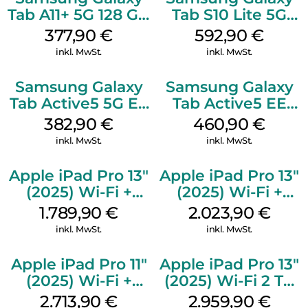
Tab A11+ 5G 128 GB
Tab S10 Lite 5G
Silver
256 GB Gray
377,90
€
592,90
€
inkl. MwSt.
inkl. MwSt.
Samsung Galaxy
Samsung Galaxy
Tab Active5 5G EE
Tab Active5 EE
128 GB Black
Wi-Fi 128 GB black
382,90
€
460,90
€
inkl. MwSt.
inkl. MwSt.
Apple iPad Pro 13″
Apple iPad Pro 13″
(2025) Wi-Fi +
(2025) Wi-Fi +
Cellular 256 GB
Cellular 512 GB
1.789,90
€
2.023,90
€
Standardglas
Standardglas
inkl. MwSt.
inkl. MwSt.
Space Schwarz
Space Schwarz
Apple iPad Pro 11″
Apple iPad Pro 13″
(2025) Wi-Fi +
(2025) Wi-Fi 2 TB
Cellular 2 TB
Nanotexturglas
2.713,90
€
2.959,90
€