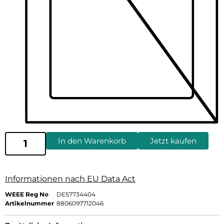
In den Warenkorb
Jetzt kaufen
Informationen nach EU Data Act
WEEE Reg No
DE57734404
Artikelnummer
8806097712046