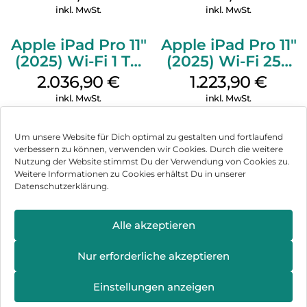
Standardglas
Silber
inkl. MwSt.
inkl. MwSt.
Space Schwarz
Apple iPad Pro 11″
Apple iPad Pro 11″
(2025) Wi-Fi 1 TB
(2025) Wi-Fi 256
Nanotexturglas
GB Standardglas
2.036,90
€
1.223,90
€
Silber
Space Schwarz
inkl. MwSt.
inkl. MwSt.
Um unsere Website für Dich optimal zu gestalten und fortlaufend
verbessern zu können, verwenden wir Cookies. Durch die weitere
Nutzung der Website stimmst Du der Verwendung von Cookies zu.
Impressum
Weitere Informationen zu Cookies erhältst Du in unserer
Datenschutzerklärung.
AGB
Datenschutz
Alle akzeptieren
Können wir Dir behilflich sein?
Vertrag widerrufen
Nur erforderliche akzeptieren
Hinweis zur Batterieentsorgung
Einstellungen anzeigen
Newsletter