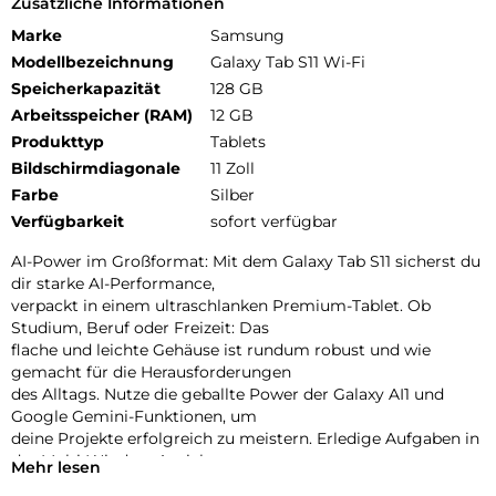
Zusätzliche Informationen
Marke
Samsung
Modellbezeichnung
Galaxy Tab S11 Wi-Fi
Speicherkapazität
128 GB
Arbeitsspeicher (RAM)
12 GB
Produkttyp
Tablets
Bildschirmdiagonale
11 Zoll
Farbe
Silber
Verfügbarkeit
sofort verfügbar
AI-Power im Großformat: Mit dem Galaxy Tab S11 sicherst du
dir starke AI-Performance,
verpackt in einem ultraschlanken Premium-Tablet. Ob
Studium, Beruf oder Freizeit: Das
flache und leichte Gehäuse ist rundum robust und wie
gemacht für die Herausforderungen
des Alltags. Nutze die geballte Power der Galaxy AI1 und
Google Gemini-Funktionen, um
deine Projekte erfolgreich zu meistern. Erledige Aufgaben in
der Multi-Window-Ansicht,
Mehr lesen
ohne Apps wechseln zu müssen, behalte mehrere