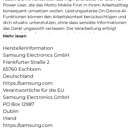
Power User, die das Motto Mobile First in ihrem Arbeitsalltag
konsequent umsetzen wollen. Leistungsstarke On-Device-AI-
Funktionen können den Arbeitskontext berücksichtigen und
dich situativ unterstützen, ohne dass sensible Informationen
das Gerät ungewollt verlassen. Die Verarbeitung erfolgt
direkt auf dem Smartphone und wird durch integrierte
Mehr lesen
Sicherheitsmechanismen abgesichert, sodass du die
Kontrolle über deine geschäftlichen Daten behältst.
Herstellerinformation
Samsung Electronics GmbH
Das klare, helle Display bietet dir auch bei wechselnden
Lichtverhältnissen eine hervorragende Übersicht und wird
Frankfurter Straße 2
durch die S-Pen-Unterstützung zur präzisen Arbeitsfläche.
65760 Eschborn
Notizen, Skizzen und Korrekturen lassen sich so auch
Deutschland
unterwegs effizient umsetzen. Das Privacy Display kann
https://samsung.com
deine Inhalte zudem vor neugierigen Blicken schützen und
Verantwortliche für die EU
dir auch in öffentlichen Umgebungen einen diskreten Zugriff
auf vertrauliche Informationen ermöglichen.
Samsung Electronics GmbH
PO Box 12987
Das hochentwickelte Kamerasystem eignet sich nicht nur
Dublin
für Dokumentationen und Scans, sondern auch für
Irland
hochwertige Foto- und Videoaufnahmen – ideal für Content
Creation und visuelle Kommunikation auf professionellem
https://samsung.com
Niveau.