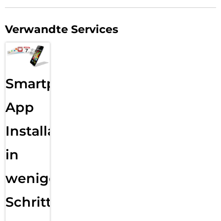
Unternehmen profitieren darüber hinaus von zentraler
Geräteverwaltung, regelmäßigen Updates und planbarer
Verwandte Services
Sicherheit über mehrere Jahre. Damit lässt sich das Galaxy
S26 Ultra Enterprise Edition flexibel in unterschiedliche
Einsatzszenarien integrieren – vom individuellen Arbeitsplatz
bis hin zur professionell gemanagten Geräteflotte.
Smartphone
App
Installation
in
wenigen
Schritten