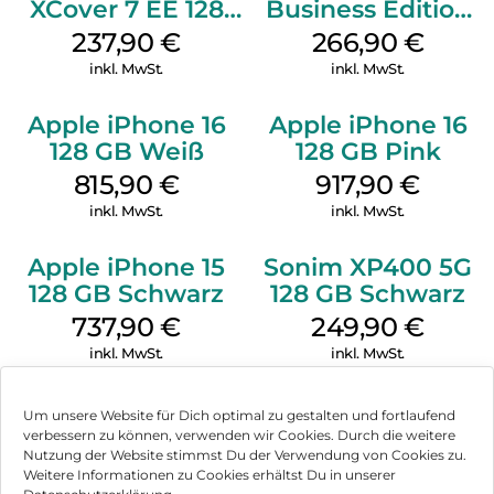
XCover 7 EE 128
Business Edition
GB Black
256 GB Grey
237,90
€
266,90
€
inkl. MwSt.
inkl. MwSt.
Apple iPhone 16
Apple iPhone 16
128 GB Weiß
128 GB Pink
815,90
€
917,90
€
inkl. MwSt.
inkl. MwSt.
Apple iPhone 15
Sonim XP400 5G
128 GB Schwarz
128 GB Schwarz
737,90
€
249,90
€
inkl. MwSt.
inkl. MwSt.
Um unsere Website für Dich optimal zu gestalten und fortlaufend
verbessern zu können, verwenden wir Cookies. Durch die weitere
Nutzung der Website stimmst Du der Verwendung von Cookies zu.
Impressum
Weitere Informationen zu Cookies erhältst Du in unserer