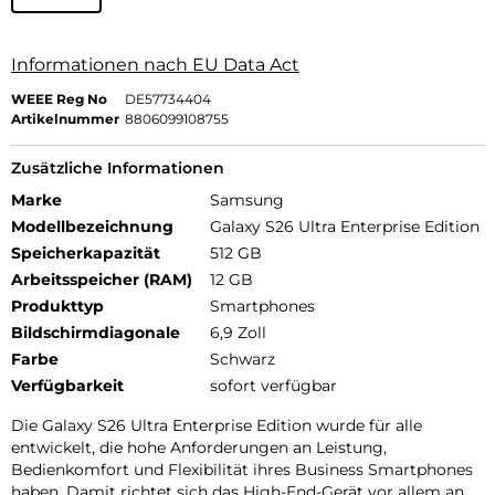
Informationen nach EU Data Act
WEEE Reg No
DE57734404
Artikelnummer
8806099108755
Zusätzliche Informationen
Marke
Samsung
Modellbezeichnung
Galaxy S26 Ultra Enterprise Edition
Speicherkapazität
512 GB
Arbeitsspeicher (RAM)
12 GB
Produkttyp
Smartphones
Bildschirmdiagonale
6,9 Zoll
Farbe
Schwarz
Verfügbarkeit
sofort verfügbar
Die Galaxy S26 Ultra Enterprise Edition wurde für alle
entwickelt, die hohe Anforderungen an Leistung,
Bedienkomfort und Flexibilität ihres Business Smartphones
haben. Damit richtet sich das High-End-Gerät vor allem an