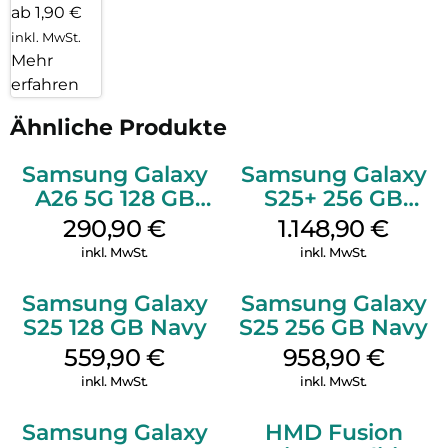
ab 1,90 €
inkl. MwSt.
Mehr
erfahren
Ähnliche Produkte
Samsung Galaxy
Samsung Galaxy
A26 5G 128 GB
S25+ 256 GB
White
Icyblue
290,90
€
1.148,90
€
inkl. MwSt.
inkl. MwSt.
Samsung Galaxy
Samsung Galaxy
S25 128 GB Navy
S25 256 GB Navy
559,90
€
958,90
€
inkl. MwSt.
inkl. MwSt.
Samsung Galaxy
HMD Fusion