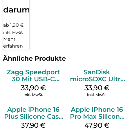
darum!
ab 1,90 €
inkl. MwSt.
Mehr
erfahren
Ähnliche Produkte
Zagg Speedport
SanDisk
30 Mit USB-C
microSDXC Ultra
Kabel Weiß
128 GB + Adapter
33,90
€
33,90
€
Mobile
inkl. MwSt.
inkl. MwSt.
Apple iPhone 16
Apple iPhone 16
Plus Silicone Case
Pro Max Silicone
MagSafe Lake
Case MagSafe
37,90
€
47,90
€