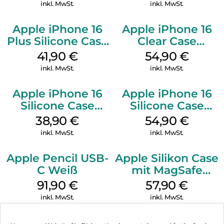
Green
Black
inkl. MwSt.
inkl. MwSt.
Apple iPhone 16
Apple iPhone 16
Plus Silicone Case
Clear Case
MagSafe Stone
MagSafe
41,90
€
54,90
€
Gray
Transparent
inkl. MwSt.
inkl. MwSt.
Apple iPhone 16
Apple iPhone 16
Silicone Case
Silicone Case
MagSafe
MagSafe Black
38,90
€
54,90
€
Ultramarine
inkl. MwSt.
inkl. MwSt.
Apple Pencil USB-
Apple Silikon Case
C Weiß
mit MagSafe
iPhone 14 Pro
91,90
€
57,90
€
(PRODUCT)RED
inkl. MwSt.
inkl. MwSt.