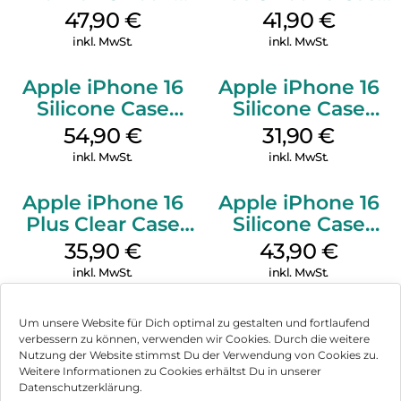
Case MagSafe
MagSafe Stone
47,90
€
41,90
€
Black
Gray
inkl. MwSt.
inkl. MwSt.
Apple iPhone 16
Apple iPhone 16
Silicone Case
Silicone Case
MagSafe Lake
MagSafe Fuchsia
54,90
€
31,90
€
Green
inkl. MwSt.
inkl. MwSt.
Apple iPhone 16
Apple iPhone 16
Plus Clear Case
Silicone Case
MagSafe
MagSafe Plum
35,90
€
43,90
€
Transparent
inkl. MwSt.
inkl. MwSt.
Um unsere Website für Dich optimal zu gestalten und fortlaufend
verbessern zu können, verwenden wir Cookies. Durch die weitere
Nutzung der Website stimmst Du der Verwendung von Cookies zu.
Impressum
Weitere Informationen zu Cookies erhältst Du in unserer
Datenschutzerklärung.