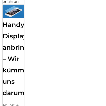
erfahren
Handy
Displayfolie
anbringen
– Wir
kümmern
uns
darum!
ab 1,90 €