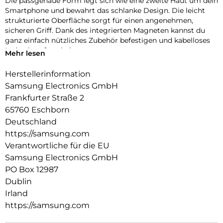
Die passgenaue Form legt sich wie eine zweite Haut um dein
Smartphone und bewahrt das schlanke Design. Die leicht
strukturierte Oberfläche sorgt für einen angenehmen,
sicheren Griff. Dank des integrierten Magneten kannst du
ganz einfach nützliches Zubehör befestigen und kabelloses
Laden komfortabel nutzen.
Mehr lesen
Herstellerinformation
Samsung Electronics GmbH
Frankfurter Straße 2
65760 Eschborn
Deutschland
https://samsung.com
Verantwortliche für die EU
Samsung Electronics GmbH
PO Box 12987
Dublin
Irland
https://samsung.com