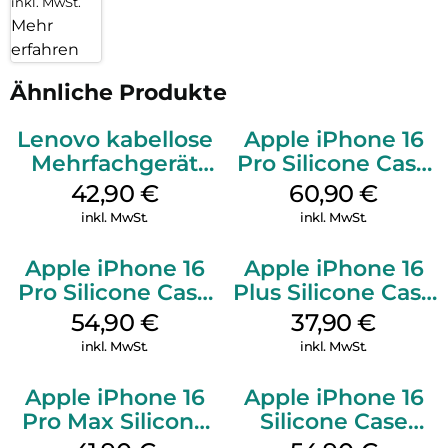
inkl. MwSt.
Mehr
erfahren
Ähnliche Produkte
Lenovo kabellose
Apple iPhone 16
Mehrfachgerät
Pro Silicone Case
Luna Grey
MagSafe Stone
42,90
€
60,90
€
Gray
inkl. MwSt.
inkl. MwSt.
Apple iPhone 16
Apple iPhone 16
Pro Silicone Case
Plus Silicone Case
MagSafe Black
MagSafe Lake
54,90
€
37,90
€
Green
inkl. MwSt.
inkl. MwSt.
Apple iPhone 16
Apple iPhone 16
Pro Max Silicone
Silicone Case
Case MagSafe
MagSafe Lake