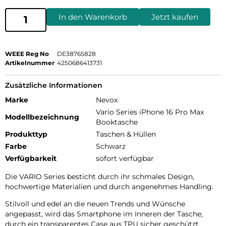
In den Warenkorb
Jetzt kaufen
WEEE Reg No
DE38765828
Artikelnummer
4250686413731
Zusätzliche Informationen
Marke
Nevox
Vario Series iPhone 16 Pro Max
Modellbezeichnung
Booktasche
Produkttyp
Taschen & Hüllen
Farbe
Schwarz
Verfügbarkeit
sofort verfügbar
Die VARIO Series besticht durch ihr schmales Design,
hochwertige Materialien und durch angenehmes Handling.
Stilvoll und edel an die neuen Trends und Wünsche
angepasst, wird das Smartphone im Inneren der Tasche,
durch ein transparentes Case aus TPU sicher geschützt.