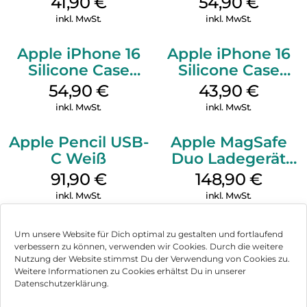
41,90
€
54,90
€
Ultramarine
Green
inkl. MwSt.
inkl. MwSt.
Apple iPhone 16
Apple iPhone 16
Silicone Case
Silicone Case
MagSafe Black
MagSafe Plum
54,90
€
43,90
€
inkl. MwSt.
inkl. MwSt.
Apple Pencil USB-
Apple MagSafe
C Weiß
Duo Ladegerät
Weiß
91,90
€
148,90
€
inkl. MwSt.
inkl. MwSt.
Um unsere Website für Dich optimal zu gestalten und fortlaufend
verbessern zu können, verwenden wir Cookies. Durch die weitere
Nutzung der Website stimmst Du der Verwendung von Cookies zu.
Impressum
Weitere Informationen zu Cookies erhältst Du in unserer
Datenschutzerklärung.
AGB