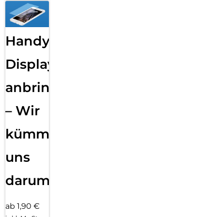
Handy
Displayfolie
anbringen
– Wir
kümmern
uns
darum!
ab 1,90 €