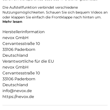
Die Aufstellfunktion verbindet verschiedene
Nutzungsmöglichkeiten. Schauen Sie sich bequem Videos an
oder klappen Sie einfach die Frontklappe nach hinten um.
Mehr lesen
Durch die 2 unsichtbar integrierten Magneten wird die
Bedienung kinderleicht und die Schutzhülle öffnet sich nicht
Herstellerinformation
ungewollt.
nevox GmbH
Cervantesstraße 10
Beim Umklappen der Frontklappe wird diese ebenfalls durch
die Magneten auf der Rückseite fixiert, somit ist ein
33106 Paderborn
bequemes Telefonieren und Bedienen sichergestellt.
Deutschland
Verantwortliche für die EU
nevox GmbH
Cervantesstraße 10
33106 Paderborn
Deutschland
info@nevox.de
https://nevox.de