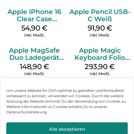
Apple iPhone 16
Apple Pencil USB-
Clear Case
C Weiß
MagSafe
54,90
€
91,90
€
Transparent
inkl. MwSt.
inkl. MwSt.
Apple MagSafe
Apple Magic
Duo Ladegerät
Keyboard Folio
Weiß
iPad 10.9″ (10.Gen.)
148,90
€
293,90
€
Weiß
inkl. MwSt.
inkl. MwSt.
Um unsere Website für Dich optimal zu gestalten und fortlaufend
verbessern zu können, verwenden wir Cookies. Durch die weitere
Nutzung der Website stimmst Du der Verwendung von Cookies zu.
Impressum
Weitere Informationen zu Cookies erhältst Du in unserer
Datenschutzerklärung.
AGB
Datenschutz
Alle akzeptieren