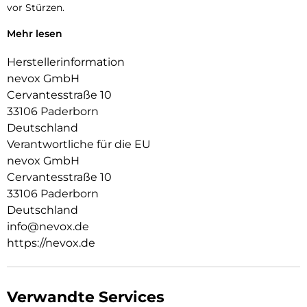
vor Stürzen.
Das Display ist durch die seitlichen Flanken geschützt.
Mehr lesen
Durch die verwendeten Materialien ist Ihr Gerät bestens
Herstellerinformation
geschützt.
nevox GmbH
Die Anschlüsse, Knöpfe und Kamera bleiben voll zugänglich.
Cervantesstraße 10
33106 Paderborn
Hochwertiges schmutzabweisendes Material und langlebige
Deutschland
Zusammensetzung der Materialien.
Verantwortliche für die EU
nevox GmbH
Cervantesstraße 10
33106 Paderborn
Deutschland
info@nevox.de
https://nevox.de
Verwandte Services