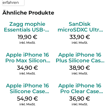
erfahren
Ähnliche Produkte
Zagg mophie
SanDisk
Essentials USB-C-
microSDXC Ultra
20W Charger PD
128 GB + Adapter
19,90
€
33,90
€
Weiß
Mobile
inkl. MwSt.
inkl. MwSt.
Apple iPhone 16
Apple iPhone 16
Pro Max Silicone
Plus Silicone Case
Case MagSafe
MagSafe Denim
34,90
€
38,90
€
Denim
inkl. MwSt.
inkl. MwSt.
Apple iPhone 16
Apple iPhone 16
Silicone Case
Pro Clear Case
MagSafe Lake
MagSafe
54,90
€
36,90
€
Green
Transparent
inkl. MwSt.
inkl. MwSt.