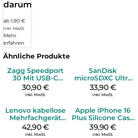
darum!
ab 1,90 €
inkl. MwSt.
Mehr
erfahren
Ähnliche Produkte
Zagg Speedport
SanDisk
30 Mit USB-C
microSDXC Ultra
Kabel Weiß
128 GB + Adapter
30,90
€
33,90
€
Mobile
inkl. MwSt.
inkl. MwSt.
Lenovo kabellose
Apple iPhone 16
Mehrfachgerät
Plus Silicone Case
Luna Grey
MagSafe Plum
42,90
€
39,90
€
inkl. MwSt.
inkl. MwSt.