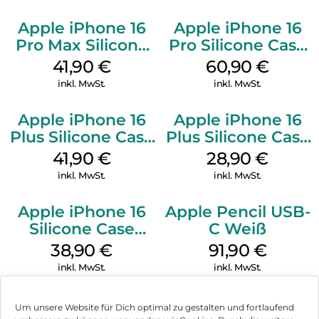
Apple iPhone 16
Apple iPhone 16
Pro Max Silicone
Pro Silicone Case
Case MagSafe
MagSafe Stone
41,90
€
60,90
€
Ultramarine
Gray
inkl. MwSt.
inkl. MwSt.
Apple iPhone 16
Apple iPhone 16
Plus Silicone Case
Plus Silicone Case
MagSafe Stone
MagSafe Black
41,90
€
28,90
€
Gray
inkl. MwSt.
inkl. MwSt.
Apple iPhone 16
Apple Pencil USB-
Silicone Case
C Weiß
MagSafe
38,90
€
91,90
€
Ultramarine
inkl. MwSt.
inkl. MwSt.
Um unsere Website für Dich optimal zu gestalten und fortlaufend