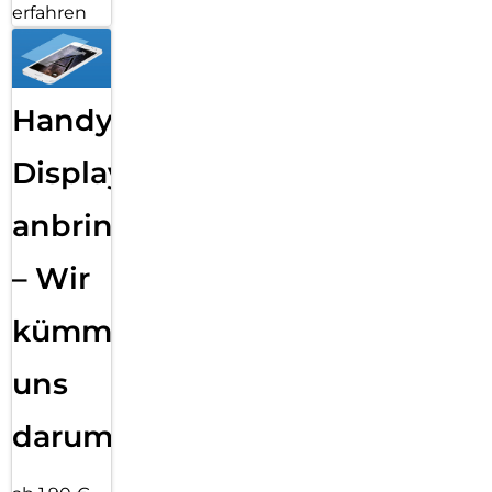
erfahren
Handy
Displayfolie
anbringen
– Wir
kümmern
uns
darum!