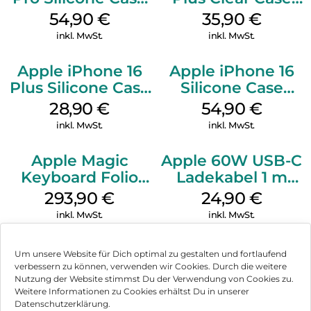
MagSafe Black
MagSafe
54,90
€
35,90
€
Transparent
inkl. MwSt.
inkl. MwSt.
Apple iPhone 16
Apple iPhone 16
Plus Silicone Case
Silicone Case
MagSafe Black
MagSafe Black
28,90
€
54,90
€
inkl. MwSt.
inkl. MwSt.
Apple Magic
Apple 60W USB-C
Keyboard Folio
Ladekabel 1 m
iPad 10.9″ (10.Gen.)
Weiß
293,90
€
24,90
€
Weiß
inkl. MwSt.
inkl. MwSt.
Um unsere Website für Dich optimal zu gestalten und fortlaufend
verbessern zu können, verwenden wir Cookies. Durch die weitere
Nutzung der Website stimmst Du der Verwendung von Cookies zu.
Impressum
Weitere Informationen zu Cookies erhältst Du in unserer
Datenschutzerklärung.