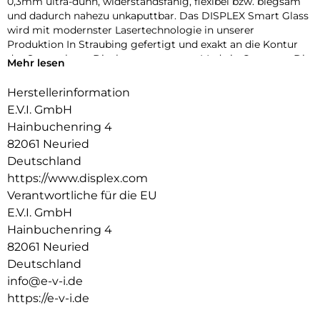
0,3mm ultra-dünn, widerstandsfähig, flexibel bzw. biegsam
und dadurch nahezu unkaputtbar. Das DISPLEX Smart Glass
wird mit modernster Lasertechnologie in unserer
Produktion In Straubing gefertigt und exakt an die Kontur
des Smartphone Displays angepasst – Made in Germany. Die
Mehr lesen
uneingeschränkte Funktionalität, Farbbrillanz und
Hüllenkompatibilität sind selbstverständlich garantiert.
Herstellerinformation
E.V.I. GmbH
Hüllenfreundlich:
Unser DISPLEX Smart Glass wird bis auf 5/100 mm genau auf
Hainbuchenring 4
die Smartphone Konturen gefertigt und passt somit perfekt
82061 Neuried
auf Ihr Smartphone. Außerdem ist die Schutzfolie ultradünn.
Deutschland
Somit lassen sich alle handelsüblichen Schutzhüllen & Cases
https://www.displex.com
mit der Panzerglasfolie benutzen. Durch einen kombinierten
Verantwortliche für die EU
Schutz aus DISPLEX Smart Glass und Ihrer Lieblingshülle
wird Ihr Smartphone rundum optimal geschützt.
E.V.I. GmbH
Hainbuchenring 4
Anti Fingerprint:
82061 Neuried
Die oberste Schicht unserer 4-Layer Technology besteht aus
Deutschland
einem High-Tech Plasma Coating. Die hydro- und oleophobe
Anti-Fingerprint-Beschichtung ist fett- und
info@e-v-i.de
schmutzabweisend, extrem langanhaltend und gewährleistet
https://e-v-i.de
optimalen Touch und Scrollen. Durch diese Technologie sieht