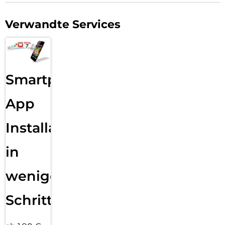
Ihr Display nicht nur schöner aus, sondern bleibt auch länger
sauber und muss somit seltener gereinigt werden. Hinweis:
der Displex Screen Protector unterstützt auch den 3D/
Verwandte Services
Haptic Touch (Apple) und die Fingerprint-Sensoren aller
Smartphone Hersteller.
Hochleistungs-Silikon:
Nach der Montage des Schutzglases sorgt das
Smartphone
Hochleistungs-Silikon für optimale Haft-Eigenschaften und
eine klare Optik. Damit die Handy-Schutzfolie langfristig und
zuverlässig hält, ist das Silikon auf alle Display-
App
Beschichtungen der verschiedenen Hersteller angepasst.
Auch die Optik wird dabei nicht beeinflusst: trotz
Installation
Displayschutzfolie können Sie packende Videos und Fotos
mit maximaler Transparenz und Farbtreue genießen.
in
Einfaches, blasenfreies Aufbringen:
Mit den EASY-ON Montagestickern und dem dazugehörigen
wenigen
Video Tutorial gestaltet sich die Montage des Smart Glass
ungemein schnell, einfach und exakt. Das Ergebnis: kein
schiefes Aufliegen des Schutzfolie auf dem Display, keine
Schritten
verdeckten Öffnungen für Lautsprecher oder Mikrofone und
erst recht keine Blasen unter der Displayfolie.