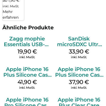
ab 1,90 €
inkl. MwSt.
Mehr
erfahren
Ähnliche Produkte
Zagg mophie
SanDisk
Essentials USB-C-
microSDXC Ultra
20W Charger PD
128 GB + Adapter
19,90
€
33,90
€
Weiß
Mobile
inkl. MwSt.
inkl. MwSt.
Apple iPhone 16
Apple iPhone 16
Plus Silicone Case
Plus Silicone Case
MagSafe Stone
MagSafe Lake
41,90
€
37,90
€
Gray
Green
inkl. MwSt.
inkl. MwSt.
Apple iPhone 16
Apple iPhone 16
Pro Silicone Case
Plus Clear Case