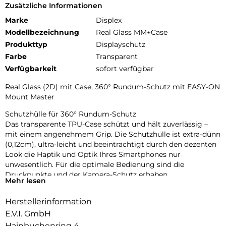
Zusätzliche Informationen
Marke
Displex
Modellbezeichnung
Real Glass MM+Case
Produkttyp
Displayschutz
Farbe
Transparent
Verfügbarkeit
sofort verfügbar
Real Glass (2D) mit Case, 360° Rundum-Schutz mit EASY-ON
Mount Master
Schutzhülle für 360° Rundum-Schutz
Das transparente TPU-Case schützt und hält zuverlässig –
mit einem angenehmem Grip. Die Schutzhülle ist extra-dünn
(0,12cm), ultra-leicht und beeinträchtigt durch den dezenten
Look die Haptik und Optik Ihres Smartphones nur
unwesentlich. Für die optimale Bedienung sind die
Druckpunkte und der Kamera-Schutz erhaben.
Mehr lesen
Glas- und Kantenhärte
Herstellerinformation
Das Displex Panzerglas hat einen Härtegrad von 10H und ist
damit nicht nur kratz-, bruch-, und stoßfester als
E.V.I. GmbH
vergleichbare Markenprodukte, sondern übertrifft sogar
Hainbuchenring 4