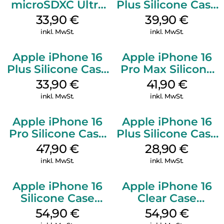
microSDXC Ultra
Plus Silicone Case
128 GB + Adapter
MagSafe Plum
33,90
€
39,90
€
Mobile
inkl. MwSt.
inkl. MwSt.
Apple iPhone 16
Apple iPhone 16
Plus Silicone Case
Pro Max Silicone
MagSafe Lake
Case MagSafe
33,90
€
41,90
€
Green
Ultramarine
inkl. MwSt.
inkl. MwSt.
Apple iPhone 16
Apple iPhone 16
Pro Silicone Case
Plus Silicone Case
MagSafe Denim
MagSafe Black
47,90
€
28,90
€
inkl. MwSt.
inkl. MwSt.
Apple iPhone 16
Apple iPhone 16
Silicone Case
Clear Case
MagSafe Lake
MagSafe
54,90
€
54,90
€
Green
Transparent