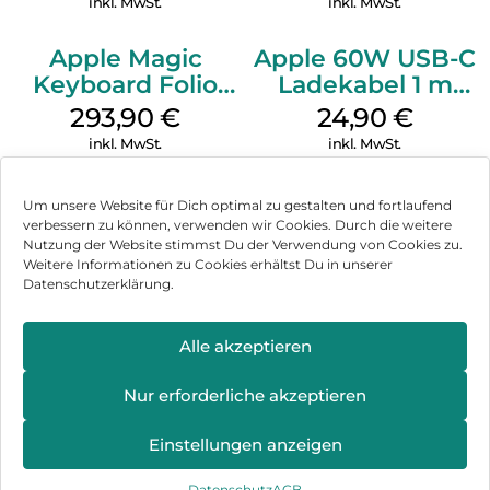
inkl. MwSt.
inkl. MwSt.
Apple Magic
Apple 60W USB-C
Keyboard Folio
Ladekabel 1 m
iPad 10.9″ (10.Gen.)
Weiß
293,90
€
24,90
€
Weiß
inkl. MwSt.
inkl. MwSt.
Um unsere Website für Dich optimal zu gestalten und fortlaufend
verbessern zu können, verwenden wir Cookies. Durch die weitere
Nutzung der Website stimmst Du der Verwendung von Cookies zu.
Impressum
Weitere Informationen zu Cookies erhältst Du in unserer
Datenschutzerklärung.
AGB
Datenschutz
Alle akzeptieren
Vertrag widerrufen
Nur erforderliche akzeptieren
Hinweis zur Batterieentsorgung
Einstellungen anzeigen
Newsletter
Datenschutz
AGB