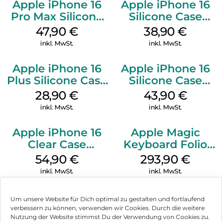
Apple iPhone 16
Apple iPhone 16
Pro Max Silicone
Silicone Case
Case MagSafe
MagSafe
47,90
€
38,90
€
Black
Ultramarine
inkl. MwSt.
inkl. MwSt.
Apple iPhone 16
Apple iPhone 16
Plus Silicone Case
Silicone Case
MagSafe Black
MagSafe Plum
28,90
€
43,90
€
inkl. MwSt.
inkl. MwSt.
Apple iPhone 16
Apple Magic
Clear Case
Keyboard Folio
MagSafe
iPad 10.9″ (10.Gen.)
54,90
€
293,90
€
Transparent
Weiß
inkl. MwSt.
inkl. MwSt.
Um unsere Website für Dich optimal zu gestalten und fortlaufend
verbessern zu können, verwenden wir Cookies. Durch die weitere
Nutzung der Website stimmst Du der Verwendung von Cookies zu.