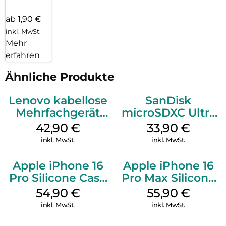
ab 1,90 €
inkl. MwSt.
Mehr
erfahren
Ähnliche Produkte
Lenovo kabellose
SanDisk
Mehrfachgerät
microSDXC Ultra
Luna Grey
128 GB + Adapter
42,90
€
33,90
€
Mobile
inkl. MwSt.
inkl. MwSt.
Apple iPhone 16
Apple iPhone 16
Pro Silicone Case
Pro Max Silicone
MagSafe Black
Case MagSafe
54,90
€
55,90
€
Stone Gray
inkl. MwSt.
inkl. MwSt.