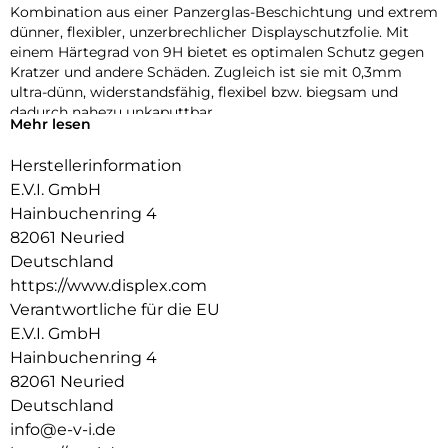
Kombination aus einer Panzerglas-Beschichtung und extrem
dünner, flexibler, unzerbrechlicher Displayschutzfolie. Mit
einem Härtegrad von 9H bietet es optimalen Schutz gegen
Kratzer und andere Schäden. Zugleich ist sie mit 0,3mm
ultra-dünn, widerstandsfähig, flexibel bzw. biegsam und
dadurch nahezu unkaputtbar.
Mehr lesen
Die DISPLEX Smart Glass Schutzfolie wird mit modernster
Herstellerinformation
Lasertechnologie in unserer Produktion In Straubing
gefertigt und exakt an die Kontur des Smartphone Displays
E.V.I. GmbH
angepasst – Made in Germany. Die uneingeschränkte
Hainbuchenring 4
Funktionalität, Farbbrillanz und Hüllenkompatibilität sind
82061 Neuried
selbstverständlich garantiert.
Deutschland
Hüllenfreundlich:
https://www.displex.com
Die iPhone 12 Schutzfolie wird bis auf 5/100 mm genau auf
Verantwortliche für die EU
die Smartphone Konturen gefertigt und passt somit perfekt
E.V.I. GmbH
auf Ihr Smartphone. Außerdem ist die Schutzfolie ultradünn.
Hainbuchenring 4
Somit lassen sich alle handelsüblichen Handyhüllen mit der
iPhone 12 Pro Panzerfolie benutzen. Durch einen
82061 Neuried
kombinierten Schutz aus DISPLEX Smart Glass und Ihrer
Deutschland
Handyhülle wird Ihr Smartphone rundum optimal geschützt.
info@e-v-i.de