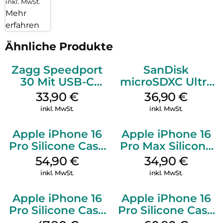
inkl. MwSt.
Mehr
erfahren
Ähnliche Produkte
Zagg Speedport
SanDisk
30 Mit USB-C
microSDXC Ultra
Kabel Weiß
128 GB + Adapter
33,90
€
36,90
€
Mobile
inkl. MwSt.
inkl. MwSt.
Apple iPhone 16
Apple iPhone 16
Pro Silicone Case
Pro Max Silicone
MagSafe Black
Case MagSafe
54,90
€
34,90
€
Denim
inkl. MwSt.
inkl. MwSt.
Apple iPhone 16
Apple iPhone 16
Pro Silicone Case
Pro Silicone Case
MagSafe Denim
MagSafe Stone