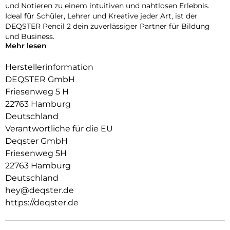
und Notieren zu einem intuitiven und nahtlosen Erlebnis.
Ideal für Schüler, Lehrer und Kreative jeder Art, ist der
DEQSTER Pencil 2 dein zuverlässiger Partner für Bildung
und Business.
Mehr lesen
Stil trifft auf Komfort
Herstellerinformation
Ein Tool, das so gut aussieht, wie es funktioniert.
DEQSTER GmbH
Mit seinem stilvollen und ergonomischen Design bietet der
Friesenweg 5 H
DEQSTER Pencil 2 ein Schreib- und Zeichenerlebnis, das
22763 Hamburg
sowohl ästhetisch ansprechend als auch komfortabel ist.
Deutschland
Hochwertig und Robust
Verantwortliche für die EU
Deqster GmbH
Gebaut, um zu halten.
Friesenweg 5H
Der DEQSTER Pencil 2 besteht aus robustem Aluminium,
22763 Hamburg
das ihm Langlebigkeit und ein Premium-Gefühl verleiht.
Deutschland
Investiere in Qualität, die über Jahre hinweg hält.
hey@deqster.de
Einfache Verbindung
https://deqster.de
Kein Pairing, kein Stress.