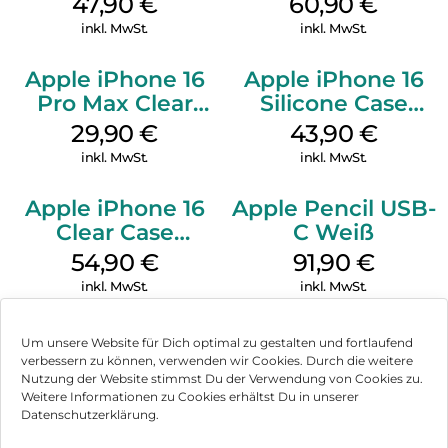
47,90
€
60,90
€
Gray
inkl. MwSt.
inkl. MwSt.
Apple iPhone 16
Apple iPhone 16
Pro Max Clear
Silicone Case
Case MagSafe
MagSafe Plum
29,90
€
43,90
€
Transparent
inkl. MwSt.
inkl. MwSt.
Apple iPhone 16
Apple Pencil USB-
Clear Case
C Weiß
MagSafe
54,90
€
91,90
€
Transparent
inkl. MwSt.
inkl. MwSt.
Um unsere Website für Dich optimal zu gestalten und fortlaufend
verbessern zu können, verwenden wir Cookies. Durch die weitere
Nutzung der Website stimmst Du der Verwendung von Cookies zu.
Impressum
Weitere Informationen zu Cookies erhältst Du in unserer
Datenschutzerklärung.
AGB