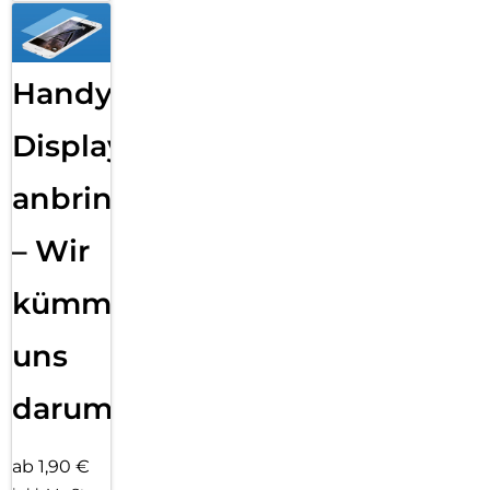
Handy
Displayfolie
anbringen
– Wir
kümmern
uns
darum!
ab 1,90 €