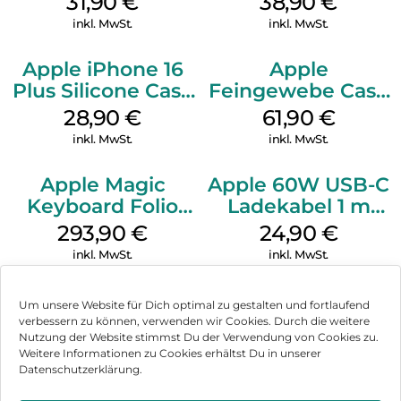
31,90
€
38,90
€
Ultramarine
inkl. MwSt.
inkl. MwSt.
Apple iPhone 16
Apple
Plus Silicone Case
Feingewebe Case
MagSafe Black
iPhone 15 Pro
28,90
€
61,90
€
MagSafe Schwarz
inkl. MwSt.
inkl. MwSt.
Apple Magic
Apple 60W USB-C
Keyboard Folio
Ladekabel 1 m
iPad 10.9″ (10.Gen.)
Weiß
293,90
€
24,90
€
Weiß
inkl. MwSt.
inkl. MwSt.
Um unsere Website für Dich optimal zu gestalten und fortlaufend
verbessern zu können, verwenden wir Cookies. Durch die weitere
Nutzung der Website stimmst Du der Verwendung von Cookies zu.
Impressum
Weitere Informationen zu Cookies erhältst Du in unserer
Datenschutzerklärung.
AGB