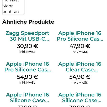
inkl. MwSt.
Mehr
erfahren
Ähnliche Produkte
Zagg Speedport
Apple iPhone 16
30 Mit USB-C
Pro Silicone Case
Kabel Weiß
MagSafe Denim
30,90
€
47,90
€
inkl. MwSt.
inkl. MwSt.
Apple iPhone 16
Apple iPhone 16
Pro Silicone Case
Clear Case
MagSafe Black
MagSafe
54,90
€
54,90
€
Transparent
inkl. MwSt.
inkl. MwSt.
Apple iPhone 16
Apple iPhone 16
Silicone Case
Silicone Case
MagSafe Fuchsia
MagSafe