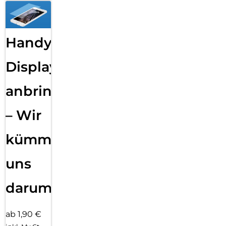
Handy
Displayfolie
anbringen
– Wir
kümmern
uns
darum!
ab 1,90 €