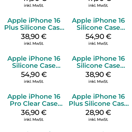
Black
inkl. MwSt.
inkl. MwSt.
Apple iPhone 16
Apple iPhone 16
Plus Silicone Case
Silicone Case
MagSafe Denim
MagSafe Lake
38,90
€
54,90
€
Green
inkl. MwSt.
inkl. MwSt.
Apple iPhone 16
Apple iPhone 16
Silicone Case
Silicone Case
MagSafe Black
MagSafe
54,90
€
38,90
€
Ultramarine
inkl. MwSt.
inkl. MwSt.
Apple iPhone 16
Apple iPhone 16
Pro Clear Case
Plus Silicone Case
MagSafe
MagSafe Black
36,90
€
28,90
€
Transparent
inkl. MwSt.
inkl. MwSt.