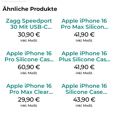
Ähnliche Produkte
Zagg Speedport
Apple iPhone 16
30 Mit USB-C
Pro Max Silicone
Kabel Weiß
Case MagSafe
30,90
€
41,90
€
Ultramarine
inkl. MwSt.
inkl. MwSt.
Apple iPhone 16
Apple iPhone 16
Pro Silicone Case
Plus Silicone Case
MagSafe Stone
MagSafe Stone
60,90
€
41,90
€
Gray
Gray
inkl. MwSt.
inkl. MwSt.
Apple iPhone 16
Apple iPhone 16
Pro Max Clear
Silicone Case
Case MagSafe
MagSafe Plum
29,90
€
43,90
€
Transparent
inkl. MwSt.
inkl. MwSt.