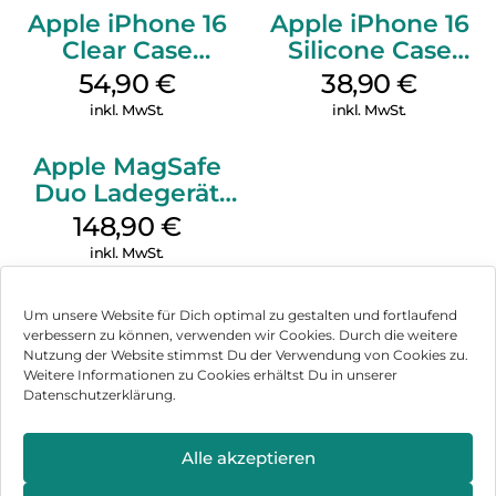
Apple iPhone 16
Apple iPhone 16
Clear Case
Silicone Case
MagSafe
MagSafe
54,90
€
38,90
€
Transparent
Ultramarine
inkl. MwSt.
inkl. MwSt.
Apple MagSafe
Duo Ladegerät
Weiß
148,90
€
inkl. MwSt.
Um unsere Website für Dich optimal zu gestalten und fortlaufend
verbessern zu können, verwenden wir Cookies. Durch die weitere
Nutzung der Website stimmst Du der Verwendung von Cookies zu.
Impressum
Weitere Informationen zu Cookies erhältst Du in unserer
Datenschutzerklärung.
AGB
Datenschutz
Alle akzeptieren