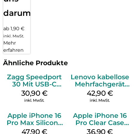
darum!
ab 1,90 €
inkl. MwSt.
Mehr
erfahren
Ähnliche Produkte
Zagg Speedport
Lenovo kabellose
30 Mit USB-C
Mehrfachgerät
Kabel Weiß
Luna Grey
30,90
€
42,90
€
inkl. MwSt.
inkl. MwSt.
Apple iPhone 16
Apple iPhone 16
Pro Max Silicone
Pro Clear Case
Case MagSafe
MagSafe
47,90
€
36,90
€