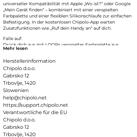
universeller Kompatibilität mit Apple „Wo ist?“ oder Google
„Mein Gerät finden“ – kombiniert mit einer verspielten
Farbpalette und einer flexiblen Silikonschlaufe zur einfachen
Befestigung. In der kostenlosen Chipolo-App warten
Zusatzfunktionen wie „Ruf dein Handy an“ auf dich.
Falle auf:
Drück dich aus mit LOOPs verspielter Farbpalette aus
Mehr lesen
Pastell- und klassischen Tönen. Bereit, deinen Stil überallhin
zu begleiten.
Herstellerinformation
Einfach aufladen:
Chipolo d.o.o.
LOOP wurde für deinen Komfort und mit Rücksicht auf den
Gabrsko 12
Planeten entwickelt – langlebig, nachhaltig und bereit, dein
Trbovlje, 1420
neuer Lieblingsbegleiter zu werden.
Slowenien
Leicht zu hören, leicht zu finden:
help@chipolo.net
Verlegte Gegenstände wiederzufinden sollte einfach sein.
https://support.chipolo.net
Der extra laute Ton und die erweiterte Reichweite von LOOP
Verantwortliche für die EU
führen dich in wenigen Sekunden zu deinen wichtigsten
Chipolo d.o.o.
Sachen.
Gabrsko 12
Kraft auf Knopfdruck:
Trbovlje, 1420