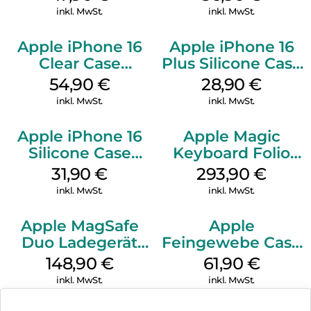
Black
Transparent
inkl. MwSt.
inkl. MwSt.
Apple iPhone 16
Apple iPhone 16
Clear Case
Plus Silicone Case
MagSafe
MagSafe Black
54,90
€
28,90
€
Transparent
inkl. MwSt.
inkl. MwSt.
Apple iPhone 16
Apple Magic
Silicone Case
Keyboard Folio
MagSafe Fuchsia
iPad 10.9″ (10.Gen.)
31,90
€
293,90
€
Weiß
inkl. MwSt.
inkl. MwSt.
Apple MagSafe
Apple
Duo Ladegerät
Feingewebe Case
Weiß
iPhone 15 Pro
148,90
€
61,90
€
MagSafe Schwarz
inkl. MwSt.
inkl. MwSt.