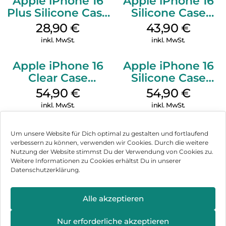
Apple iPhone 16
Apple iPhone 16
Plus Silicone Case
Silicone Case
MagSafe Black
MagSafe Plum
28,90
€
43,90
€
inkl. MwSt.
inkl. MwSt.
Apple iPhone 16
Apple iPhone 16
Clear Case
Silicone Case
MagSafe
MagSafe Black
54,90
€
54,90
€
Transparent
inkl. MwSt.
inkl. MwSt.
Um unsere Website für Dich optimal zu gestalten und fortlaufend
verbessern zu können, verwenden wir Cookies. Durch die weitere
Nutzung der Website stimmst Du der Verwendung von Cookies zu.
Impressum
Weitere Informationen zu Cookies erhältst Du in unserer
Datenschutzerklärung.
AGB
Datenschutz
Alle akzeptieren
Vertrag widerrufen
Nur erforderliche akzeptieren