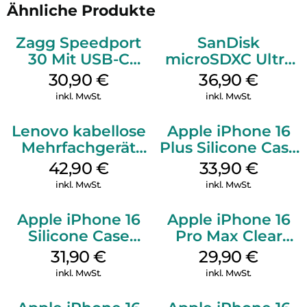
Ähnliche Produkte
Zagg Speedport
SanDisk
30 Mit USB-C
microSDXC Ultra
Kabel Weiß
128 GB + Adapter
30,90
€
36,90
€
Mobile
inkl. MwSt.
inkl. MwSt.
Lenovo kabellose
Apple iPhone 16
Mehrfachgerät
Plus Silicone Case
Luna Grey
MagSafe Lake
42,90
€
33,90
€
Green
inkl. MwSt.
inkl. MwSt.
Apple iPhone 16
Apple iPhone 16
Silicone Case
Pro Max Clear
MagSafe Fuchsia
Case MagSafe
31,90
€
29,90
€
Transparent
inkl. MwSt.
inkl. MwSt.