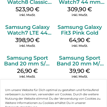
Watch8 Classic
Watch7 44 mm
White
Silver
523,90
€
309,90
€
inkl. MwSt.
inkl. MwSt.
Samsung Galaxy
Samsung Galaxy
Watch7 LTE 44
Fit3 Pink Gold
mm Silver
398,90
€
64,90
€
inkl. MwSt.
inkl. MwSt.
Samsung Sport
Samsung Sport
Band 20 mm S/M
Band 20 mm M/L
Galaxy Watch4
Galaxy Watch4
26,90
€
39,90
€
Serie Graphite
Serie Graphite
inkl. MwSt.
inkl. MwSt.
Um unsere Website für Dich optimal zu gestalten und fortlaufend
verbessern zu können, verwenden wir Cookies. Durch die weitere
Nutzung der Website stimmst Du der Verwendung von Cookies zu.
Impressum
Weitere Informationen zu Cookies erhältst Du in unserer