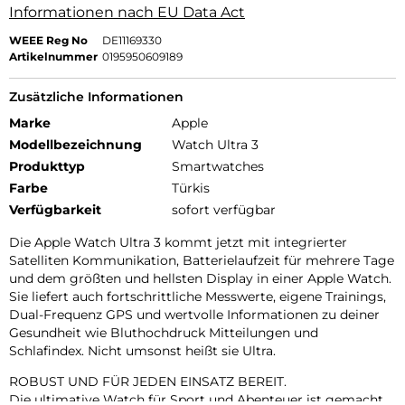
Informationen nach EU Data Act
WEEE Reg No
DE11169330
Artikelnummer
0195950609189
Zusätzliche Informationen
Marke
Apple
Modellbezeichnung
Watch Ultra 3
Produkttyp
Smartwatches
Farbe
Türkis
Verfügbarkeit
sofort verfügbar
Die Apple Watch Ultra 3 kommt jetzt mit integrierter
Satelliten Kommunikation, Batterielaufzeit für mehrere Tage
und dem größten und hellsten Display in einer Apple Watch.
Sie liefert auch fortschrittliche Messwerte, eigene Trainings,
Dual-Frequenz GPS und wertvolle Informationen zu deiner
Gesundheit wie Bluthochdruck Mitteilungen und
Schlafindex. Nicht umsonst heißt sie Ultra.
ROBUST UND FÜR JEDEN EINSATZ BEREIT.
Die ultimative Watch für Sport und Abenteuer ist gemacht,