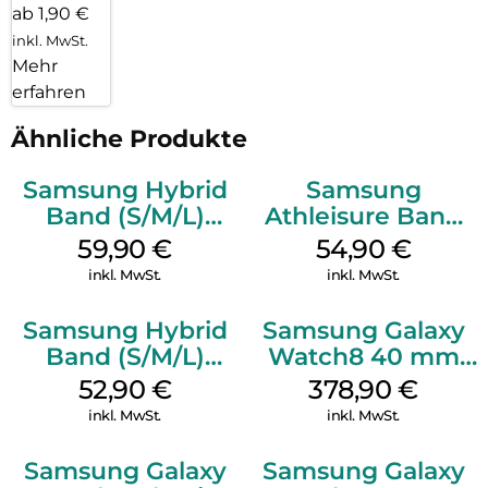
ab 1,90 €
inkl. MwSt.
Mehr
erfahren
Ähnliche Produkte
Samsung Hybrid
Samsung
Band (S/M/L)
Athleisure Band
Galaxy
(S/M) Galaxy
59,90
€
54,90
€
Watch8/Watch8
Watch8/Watch8
inkl. MwSt.
inkl. MwSt.
Classic Blue
Classic Graphite
Samsung Hybrid
Samsung Galaxy
Band (S/M/L)
Watch8 40 mm
Galaxy
Graphite
52,90
€
378,90
€
Watch8/Watch8
inkl. MwSt.
inkl. MwSt.
Classic White
Samsung Galaxy
Samsung Galaxy