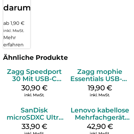
darum!
ab 1,90 €
inkl. MwSt.
Mehr
erfahren
Ähnliche Produkte
Zagg Speedport
Zagg mophie
30 Mit USB-C
Essentials USB-C-
Kabel Weiß
20W Charger PD
30,90
€
19,90
€
Weiß
inkl. MwSt.
inkl. MwSt.
SanDisk
Lenovo kabellose
microSDXC Ultra
Mehrfachgerät
128 GB + Adapter
Luna Grey
33,90
€
42,90
€
Mobile
inkl. MwSt.
inkl. MwSt.