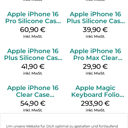
Apple iPhone 16
Apple iPhone 16
Pro Silicone Case
Plus Silicone Case
MagSafe Stone
MagSafe Plum
60,90
€
39,90
€
Gray
inkl. MwSt.
inkl. MwSt.
Apple iPhone 16
Apple iPhone 16
Plus Silicone Case
Pro Max Clear
MagSafe Stone
Case MagSafe
41,90
€
29,90
€
Gray
Transparent
inkl. MwSt.
inkl. MwSt.
Apple iPhone 16
Apple Magic
Clear Case
Keyboard Folio
MagSafe
iPad 10.9″ (10.Gen.)
54,90
€
293,90
€
Transparent
Weiß
inkl. MwSt.
inkl. MwSt.
Um unsere Website für Dich optimal zu gestalten und fortlaufend