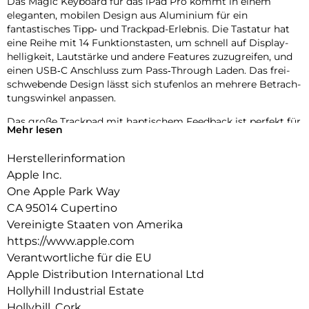
Das Magic Keyboard für das iPad Pro kommt in einem
eleganten, mobilen Design aus Aluminium für ein
fantastisches Tipp‑ und Trackpad-Erlebnis. Die Tastatur hat
eine Reihe mit 14 Funktions­tasten, um schnell auf Display­
helligkeit, Lautstärke und andere Features zuzugreifen, und
einen USB‑C Anschluss zum Pass‑Through Laden. Das frei­
schwebende Design lässt sich stufenlos an mehrere Betrach­
tungs­winkel anpassen.
Das große Trackpad mit haptischem Feedback ist perfekt für
Mehr lesen
Aufgaben, bei denen es auf Präzision ankommt, wie Tabellen
bearbeiten und Text auswählen. Oder zum Navigieren auf
Herstellerinformation
deinem iPad mit intuitiven und vertrauten Multi-Touch
Apple Inc.
Gesten. Das robuste Cover schützt Vorder‑ und Rückseite
und ist perfekt, um dein iPad Pro überallhin mitzunehmen.
One Apple Park Way
CA 95014 Cupertino
Vereinigte Staaten von Amerika
https://www.apple.com
Verantwortliche für die EU
Apple Distribution International Ltd
Hollyhill Industrial Estate
Hollyhill, Cork