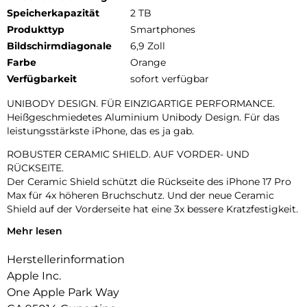
Speicherkapazität
2 TB
Produkttyp
Smartphones
Bildschirmdiagonale
6,9 Zoll
Farbe
Orange
Verfügbarkeit
sofort verfügbar
UNIBODY DESIGN. FÜR EINZIGARTIGE PERFORMANCE.
Heißgeschmiedetes Aluminium Unibody Design. Für das
leistungsstärkste iPhone, das es ja gab.
ROBUSTER CERAMIC SHIELD. AUF VORDER- UND
RÜCKSEITE.
Der Ceramic Shield schützt die Rückseite des iPhone 17 Pro
Max für 4x höheren Bruchschutz. Und der neue Ceramic
Shield auf der Vorderseite hat eine 3x bessere Kratzfestigkeit.
Mehr lesen
DAS ULTIMATIVE PRO KAMERA-SYSTEM.
Mit 48 MP Rückkameras und 8x Zoom in optischer Qualität –
Herstellerinformation
dem größten Zoombereich, den es je bei einem iPhone gab.
Das ist wie 8 Pro Objektive in deiner Hosentasche.
Apple Inc.
One Apple Park Way
18MP CENTER STAGE FRONTKAMERA.