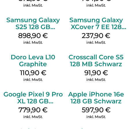
inkl. MwSt.
inkl. MwSt.
Samsung Galaxy
Samsung Galaxy
S25 128 GB
XCover 7 EE 128
Icyblue
GB Black
898,90
€
237,90
€
inkl. MwSt.
inkl. MwSt.
Doro Leva L10
Crosscall Core S5
Graphite
128 MB Schwarz
110,90
€
91,90
€
inkl. MwSt.
inkl. MwSt.
Google Pixel 9 Pro
Apple iPhone 16e
XL 128 GB
128 GB Schwarz
Obsidian
779,90
€
597,90
€
inkl. MwSt.
inkl. MwSt.