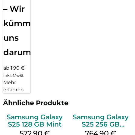
– Wir
kümmern
uns
darum!
ab 1,90 €
inkl. MwSt.
Mehr
erfahren
Ähnliche Produkte
Samsung Galaxy
Samsung Galaxy
S25 128 GB Mint
S25 256 GB
Icyblue
572,90
€
764,90
€