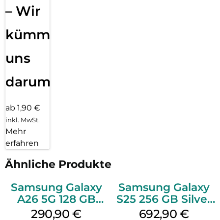
– Wir
kümmern
uns
darum!
ab 1,90 €
inkl. MwSt.
Mehr
erfahren
Ähnliche Produkte
Samsung Galaxy
Samsung Galaxy
A26 5G 128 GB
S25 256 GB Silver
White
Shadow
290,90
€
692,90
€