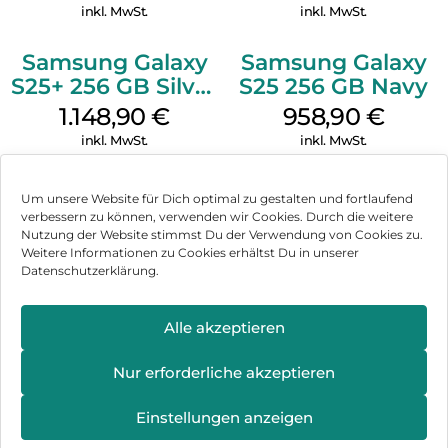
inkl. MwSt.
inkl. MwSt.
Samsung Galaxy
Samsung Galaxy
S25+ 256 GB Silver
S25 256 GB Navy
Shadow
1.148,90
€
958,90
€
inkl. MwSt.
inkl. MwSt.
Samsung Galaxy
Samsung Galaxy
Um unsere Website für Dich optimal zu gestalten und fortlaufend
S25 256 GB
A16 LTE 128 GB
verbessern zu können, verwenden wir Cookies. Durch die weitere
Icyblue
Black
Nutzung der Website stimmst Du der Verwendung von Cookies zu.
764,90
€
130,90
€
Weitere Informationen zu Cookies erhältst Du in unserer
inkl. MwSt.
inkl. MwSt.
Datenschutzerklärung.
Samsung Galaxy
Doro Leva L30
Alle akzeptieren
XCover 7 EE 128
Graphite/Weiß
GB Black
237,90
€
119,90
€
Nur erforderliche akzeptieren
inkl. MwSt.
inkl. MwSt.
Einstellungen anzeigen