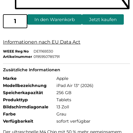
In den Warenkorb
Jetzt kaufen
Informationen nach EU Data Act
WEEE Reg No
DE11169330
Artikelnummer
0195950785791
Zusätzliche Informationen
Marke
Apple
Modellbezeichnung
iPad Air 13" (2026)
Speicherkapazität
256 GB
Produkttyp
Tablets
Bildschirmdiagonale
13 Zoll
Farbe
Grau
Verfügbarkeit
sofort verfügbar
Der ultra­schnelle M4 Chip mit 50 % mehr gemein­samem