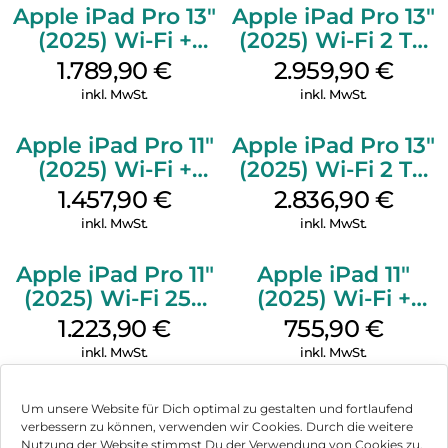
Apple iPad Pro 13″
Apple iPad Pro 13″
(2025) Wi-Fi +
(2025) Wi-Fi 2 TB
Cellular 256 GB
Nanotexturglas
1.789,90
€
2.959,90
€
Standardglas
Silber
inkl. MwSt.
inkl. MwSt.
Space Schwarz
Apple iPad Pro 11″
Apple iPad Pro 13″
(2025) Wi-Fi +
(2025) Wi-Fi 2 TB
Cellular 256 GB
Standardglas
1.457,90
€
2.836,90
€
Standardglas
Silber
inkl. MwSt.
inkl. MwSt.
Silber
Apple iPad Pro 11″
Apple iPad 11″
(2025) Wi-Fi 256
(2025) Wi-Fi +
GB Standardglas
Cellular 256 GB
1.223,90
€
755,90
€
Space Schwarz
Pink
inkl. MwSt.
inkl. MwSt.
Um unsere Website für Dich optimal zu gestalten und fortlaufend
verbessern zu können, verwenden wir Cookies. Durch die weitere
Nutzung der Website stimmst Du der Verwendung von Cookies zu.