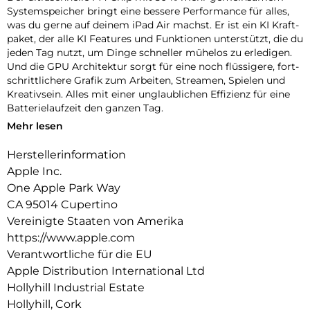
Systemspeicher bringt eine bessere Per­for­mance für alles,
was du gerne auf deinem iPad Air machst. Er ist ein KI Kraft­
paket, der alle KI Features und Funk­tionen unter­stützt, die du
jeden Tag nutzt, um Dinge schneller mühelos zu erle­digen.
Und die GPU Archi­tektur sorgt für eine noch flüssigere, fort­
schritt­lichere Grafik zum Arbeiten, Streamen, Spielen und
Kreativ­sein. Alles mit einer unglaub­lichen Effizienz für eine
Batterie­laufzeit den ganzen Tag.
Mehr lesen
iPadOS 26 kommt mit Liquid Glass, einem beein­druckenden
neuen Design mit brillantem Look und bahn­brechenden
Herstellerinformation
Verbes­serungen, die Produktivität auf dem iPad Air auf ein
Apple Inc.
neues Level bringen. Ein über­arbeitetes, intui­tives
Fenstersystem gibt dir mehr Möglich­keiten und Flexibilität
One Apple Park Way
als je zuvor. Du kannst Pro Apps nutzen, anspruchs­volle
CA 95014 Cupertino
Games spielen und kreative Pro­jekte jeder Größe erle­digen –
Vereinigte Staaten von Amerika
ganz natürlich per Touch.
https://www.apple.com
Das iPad Air wurde für Apple Intelligence ent­wi­ckelt, deinem
Verantwortliche für die EU
ganz per­sön­lichen KI System. Es hilft dir dabei, dich auszu­
Apple Distribution International Ltd
drücken und Dinge mühelos zu erle­digen. Revolutionärer
Hollyhill Industrial Estate
Daten­schutz gibt dir die Sicher­heit, dass niemand auf deine
Hollyhill, Cork
Daten zu­greifen kann − auch nicht Apple.