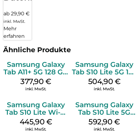
ab 29,90 €
inkl. MwSt.
Mehr
erfahren
Ähnliche Produkte
Samsung Galaxy
Samsung Galaxy
Tab A11+ 5G 128 GB
Tab S10 Lite 5G 128
Silver
GB Gray
377,90
€
504,90
€
inkl. MwSt.
inkl. MwSt.
Samsung Galaxy
Samsung Galaxy
Tab S10 Lite Wi-Fi
Tab S10 Lite 5G
128 GB Gray
256 GB Gray
445,90
€
592,90
€
inkl. MwSt.
inkl. MwSt.