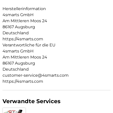
Stürze aus bis zu 1,2 Metern steckt dein iPhone locker weg –
Herstellerinformation
ideal für den Alltag, Reisen und Action-Momente.
4smarts GmbH
Tauch ein – mit klarer Sicht:
Am Mittleren Moos 24
Das speziell beschichtete Kamerafenster sorgt für scharfe
86167 Augsburg
Bilder unter Wasser – perfekt für Pool, Meer & Abenteuer.
Deutschland
https://4smarts.com
Verantwortliche für die EU
4smarts GmbH
Am Mittleren Moos 24
86167 Augsburg
Deutschland
customer-service@4smarts.com
https://4smarts.com
Verwandte Services