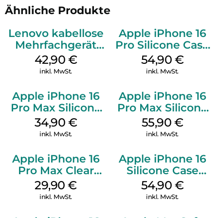
Ähnliche Produkte
Lenovo kabellose
Apple iPhone 16
Mehrfachgerät
Pro Silicone Case
Luna Grey
MagSafe Black
42,90
€
54,90
€
inkl. MwSt.
inkl. MwSt.
Apple iPhone 16
Apple iPhone 16
Pro Max Silicone
Pro Max Silicone
Case MagSafe
Case MagSafe
34,90
€
55,90
€
Denim
Stone Gray
inkl. MwSt.
inkl. MwSt.
Apple iPhone 16
Apple iPhone 16
Pro Max Clear
Silicone Case
Case MagSafe
MagSafe Black
29,90
€
54,90
€
Transparent
inkl. MwSt.
inkl. MwSt.