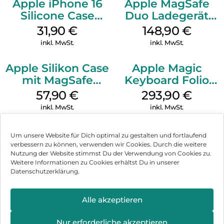
Apple iPhone 16
Apple MagSafe
Silicone Case
Duo Ladegerät
MagSafe Fuchsia
Weiß
31,90
€
148,90
€
inkl. MwSt.
inkl. MwSt.
Apple Silikon Case
Apple Magic
mit MagSafe
Keyboard Folio
iPhone 14 Pro
iPad 10.9″ (10.Gen.)
57,90
€
293,90
€
(PRODUCT)RED
Weiß
inkl. MwSt.
inkl. MwSt.
Um unsere Website für Dich optimal zu gestalten und fortlaufend
verbessern zu können, verwenden wir Cookies. Durch die weitere
Nutzung der Website stimmst Du der Verwendung von Cookies zu.
Impressum
Weitere Informationen zu Cookies erhältst Du in unserer
Datenschutzerklärung.
AGB
Datenschutz
Alle akzeptieren
Vertrag widerrufen
Nur erforderliche akzeptieren