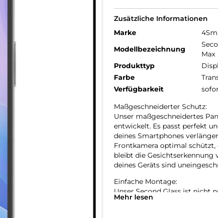
Zusätzliche Informationen
Marke
4Sm
Seco
Modellbezeichnung
Max
Produkttyp
Disp
Farbe
Tran
Verfügbarkeit
sofo
Maßgeschneiderter Schutz:
Unser maßgeschneidertes Panze
entwickelt. Es passt perfekt u
deines Smartphones verlängert.
Frontkamera optimal schützt, 
bleibt die Gesichtserkennung 
deines Geräts sind uneingesch
Einfache Montage:
Unser Second Glass ist nicht 
Mehr lesen
Panzerfolie. Mit dem mitgelie
positionieren und dank des Rei