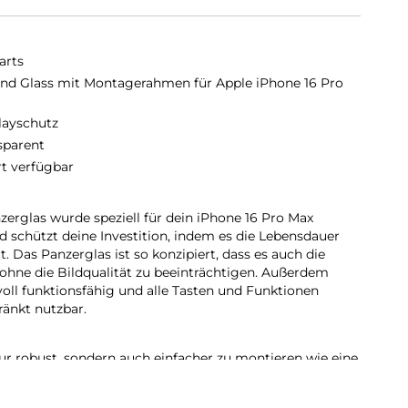
arts
nd Glass mit Montagerahmen für Apple iPhone 16 Pro
layschutz
sparent
rt verfügbar
rglas wurde speziell für dein iPhone 16 Pro Max
nd schützt deine Investition, indem es die Lebensdauer
 Das Panzerglas ist so konzipiert, dass es auch die
ohne die Bildqualität zu beeinträchtigen. Außerdem
voll funktionsfähig und alle Tasten und Funktionen
ränkt nutzbar.
nur robust, sondern auch einfacher zu montieren wie eine
ferten Montagerahmen lässt sich das Schutzglas exakt
nigungssets staubfrei anbringen. Und wenn es Zeit ist,