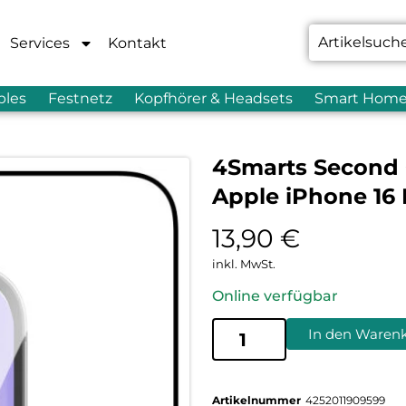
Services
Kontakt
bles
Festnetz
Kopfhörer & Headsets
Smart Hom
4Smarts Second 
Apple iPhone 16
13,90
€
inkl. MwSt.
Online verfügbar
In den Waren
Artikelnummer
4252011909599