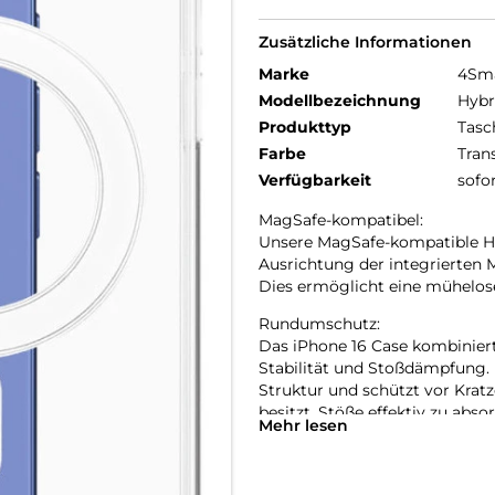
Zusätzliche Informationen
Marke
4Sm
Modellbezeichnung
Hybr
Produkttyp
Tasc
Farbe
Tran
Verfügbarkeit
sofo
MagSafe-kompatibel:
Unsere MagSafe-kompatible Han
Ausrichtung der integrierten 
Dies ermöglicht eine mühelose
Rundumschutz:
Das iPhone 16 Case kombiniert
Stabilität und Stoßdämpfung. 
Struktur und schützt vor Krat
besitzt, Stöße effektiv zu abs
Mehr lesen
schützen.
Transparente Eleganz:
Unsere transparente iPhone 16