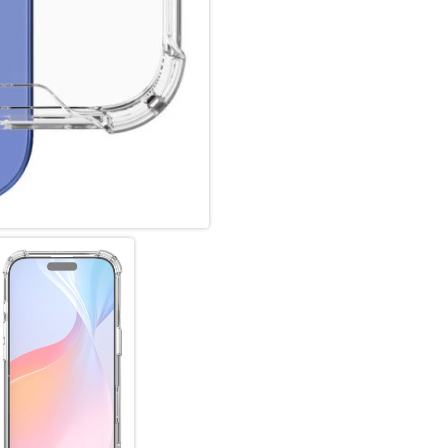
Design. Mit ihrem transparent
sichtbar, ohne Kompromisse b
Schutz, der das ästhetische E