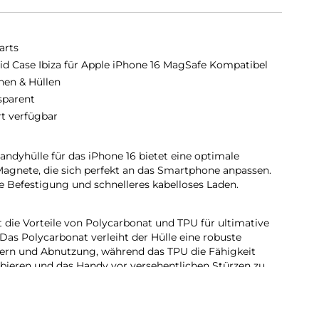
arts
id Case Ibiza für Apple iPhone 16 MagSafe Kompatibel
hen & Hüllen
sparent
rt verfügbar
dyhülle für das iPhone 16 bietet eine optimale
Magnete, die sich perfekt an das Smartphone anpassen.
 Befestigung und schnelleres kabelloses Laden.
 die Vorteile von Polycarbonat und TPU für ultimative
Das Polycarbonat verleiht der Hülle eine robuste
zern und Abnutzung, während das TPU die Fähigkeit
orbieren und das Handy vor versehentlichen Stürzen zu
 Schutzhülle bewahrt das elegante und makellose