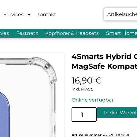
Services
Kontakt
bles
Festnetz
Kopfhörer & Headsets
Smart Hom
4Smarts Hybrid C
MagSafe Kompati
16,90
€
inkl. MwSt.
Online verfügbar
In den Waren
Artikelnummer
4252011909391