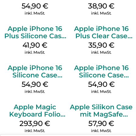
MagSafe Black
MagSafe Denim
54,90
€
38,90
€
inkl. MwSt.
inkl. MwSt.
Apple iPhone 16
Apple iPhone 16
Plus Silicone Case
Plus Clear Case
MagSafe Stone
MagSafe
41,90
€
35,90
€
Gray
Transparent
inkl. MwSt.
inkl. MwSt.
Apple iPhone 16
Apple iPhone 16
Silicone Case
Silicone Case
MagSafe Black
MagSafe Lake
54,90
€
54,90
€
Green
inkl. MwSt.
inkl. MwSt.
Apple Magic
Apple Silikon Case
Keyboard Folio
mit MagSafe
iPad 10.9″ (10.Gen.)
iPhone 14 Pro
293,90
€
57,90
€
Weiß
(PRODUCT)RED
inkl. MwSt.
inkl. MwSt.