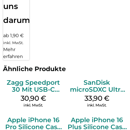
uns
darum!
ab 1,90 €
inkl. MwSt.
Mehr
erfahren
Ähnliche Produkte
Zagg Speedport
SanDisk
30 Mit USB-C
microSDXC Ultra
Kabel Weiß
128 GB + Adapter
30,90
€
33,90
€
Mobile
inkl. MwSt.
inkl. MwSt.
Apple iPhone 16
Apple iPhone 16
Pro Silicone Case
Plus Silicone Case