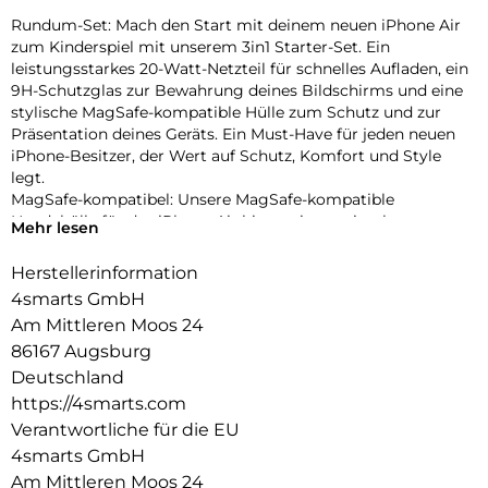
Rundum-Set: Mach den Start mit deinem neuen iPhone Air
zum Kinderspiel mit unserem 3in1 Starter-Set. Ein
leistungsstarkes 20-Watt-Netzteil für schnelles Aufladen, ein
9H-Schutzglas zur Bewahrung deines Bildschirms und eine
stylische MagSafe-kompatible Hülle zum Schutz und zur
Präsentation deines Geräts. Ein Must-Have für jeden neuen
iPhone-Besitzer, der Wert auf Schutz, Komfort und Style
legt.
MagSafe-kompatibel: Unsere MagSafe-kompatible
Handyhülle für das iPhone Air bietet eine optimale
Mehr lesen
Ausrichtung der integrierten Magnete, die sich perfekt an
das Smartphone anpassen. Dies ermöglicht eine mühelose
Herstellerinformation
Befestigung und schnelleres kabelloses Laden.
4smarts GmbH
Effizientes Aufladen: Mit dem PDPlug Slim 20W GaN
Am Mittleren Moos 24
Netzladegerät kannst du dein neues iPhone Air schnell und
86167 Augsburg
effizient aufladen. Dank des USB-C Ports mit Power Delivery
3.0 bist du mit bis zu 20 Watt Ladeleistung bestens versorgt.
Deutschland
Vollständiger Schutz: Erlebe den ultimativen Rundumschutz
https://4smarts.com
mit unserer Kombination aus 9H-Schutzglas und MagSafe-
Verantwortliche für die EU
Hülle. Das 9H-Schutzglas schützt das Display deines iPhone
4smarts GmbH
Air effektiv vor Kratzern und Stößen, während die
Am Mittleren Moos 24
Berührungsempfindlichkeit und die Gesichtserkennung