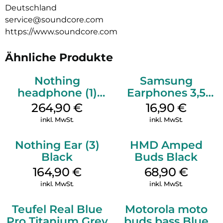
Deutschland
service@soundcore.com
https://www.soundcore.com
Ähnliche Produkte
Nothing
Samsung
headphone (1)
Earphones 3,5
Weiß
mm Schwarz
264,90
€
16,90
€
inkl. MwSt.
inkl. MwSt.
Nothing Ear (3)
HMD Amped
Black
Buds Black
164,90
€
68,90
€
inkl. MwSt.
inkl. MwSt.
Teufel Real Blue
Motorola moto
Pro Titanium Grey
buds bass Blue