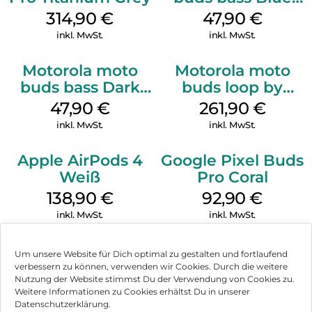
Jewel
314,90
€
47,90
€
inkl. MwSt.
inkl. MwSt.
Motorola moto
Motorola moto
buds bass Dark
buds loop by
Shadow
Swarovski French
47,90
€
261,90
€
Oak
inkl. MwSt.
inkl. MwSt.
Apple AirPods 4
Google Pixel Buds
Weiß
Pro Coral
138,90
€
92,90
€
inkl. MwSt.
inkl. MwSt.
Um unsere Website für Dich optimal zu gestalten und fortlaufend
verbessern zu können, verwenden wir Cookies. Durch die weitere
Nutzung der Website stimmst Du der Verwendung von Cookies zu.
Impressum
Weitere Informationen zu Cookies erhältst Du in unserer
Datenschutzerklärung.