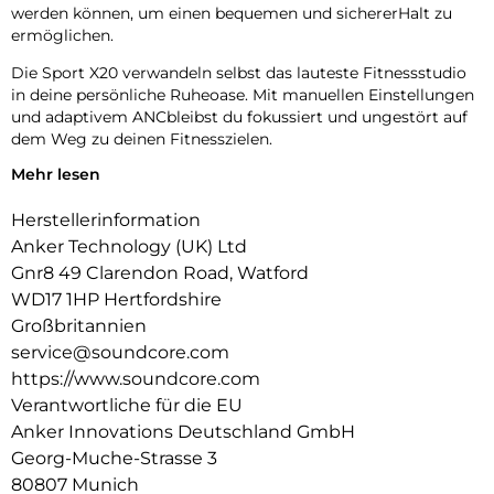
werden können, um einen bequemen und sichererHalt zu
ermöglichen.
Die Sport X20 verwandeln selbst das lauteste Fitnessstudio
in deine persönliche Ruheoase. Mit manuellen Einstellungen
und adaptivem ANCbleibst du fokussiert und ungestört auf
dem Weg zu deinen Fitnesszielen.
Mehr lesen
Tauche ein in das intensive Bass-Erlebnisder soundcore
BassUp-Technologie, angetrieben von kraftvollen 11mm
Herstellerinformation
dynamischen Treibern. Steigert deinen Sound und
katapultiert deine Motivation in ungeahnte Höhen.
Anker Technology (UK) Ltd
Gnr8 49 Clarendon Road, Watford
Die Sportkopfhörer mit ihrem einzigartigen
WD17 1HP Hertfordshire
Hohlraumdesign und soundcores exklusiver SweatGuard-
Technologie bieten Schutz vor Wasser, SchweiB und Staub
Großbritannien
durch eine U-Boot inspierierte Abdichtung.
service@soundcore.com
https://www.soundcore.com
Die Sport X20 Workout Kopfhörer glänzen mit 12 Stunden
Verantwortliche für die EU
Akkulaufzeit pro Ladung, die mit dem Ladecase auf 48
Stunden steigt. Dank Schnellladefunktion bist du sofort
Anker Innovations Deutschland GmbH
Trainings bereit.
Georg-Muche-Strasse 3
80807 Munich