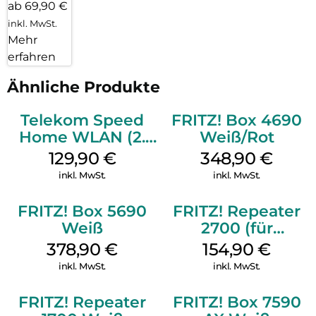
ab 69,90 €
Stromversorgung über USB-C
inkl. MwSt.
Mehr
WPS (Wi-Fi Protected Setup)
erfahren
WLAN-Gastzugang – sicheres Surfen für Freunde und
Besucher
Ähnliche Produkte
Telekom Speed
FRITZ! Box 4690
Home WLAN (2.
Weiß/Rot
Gen) Schwarz
129,90
€
348,90
€
inkl. MwSt.
inkl. MwSt.
FRITZ! Box 5690
FRITZ! Repeater
Weiß
2700 (für
Tarifvermarktung)
378,90
€
154,90
€
Weiß
inkl. MwSt.
inkl. MwSt.
FRITZ! Repeater
FRITZ! Box 7590