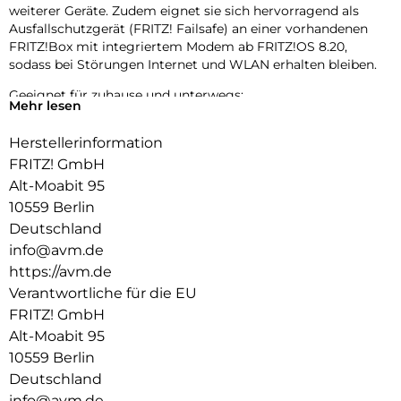
weiterer Geräte. Zudem eignet sie sich hervorragend als
Ausfallschutzgerät (FRITZ! Failsafe) an einer vorhandenen
FRITZ!Box mit integriertem Modem ab FRITZ!OS 8.20,
sodass bei Störungen Internet und WLAN erhalten bleiben.
Geeignet für zuhause und unterwegs:
Mehr lesen
Die neue FRITZ!Box 6825 4G ist ideal für den Einsatz
zuhause. Durch ihr kleines, handliches Design ist sie aber
Herstellerinformation
auch der perfekte Reisebegleiter: Sie passt in jede Tasche
FRITZ! GmbH
und sorgt europaweit für eine stabile Internetverbindung, ob
im Hotel, in der Ferienunterkunft oder auf dem
Alt-Moabit 95
Campingplatz. Dank USB-C lässt sie sich flexibel mit
10559 Berlin
Smartphone-Ladegeräten oder Powerbanks betreiben und
Deutschland
kann auch vorhandene WLAN-Hotspots oder 3G-Netze
info@avm.de
(UMTS/HSPA+) nutzen.
https://avm.de
Maximale Flexibilität für besten Empfang:
Verantwortliche für die EU
Die FRITZ!Box 6825 4G unterstützt Roaming für das Surfen
FRITZ! GmbH
in allen Mobilfunknetzen. Die intelligente Ausrichthilfe des
Alt-Moabit 95
mobilen WLAN-Routers hilft dabei, den optimalen Standort
10559 Berlin
und die beste Ausrichtung gegenüber dem Mobilfunknetz zu
ermitteln. Einzigartig ist auch die Möglichkeit zur gezielten
Deutschland
Auswahl der Mobilfunkbänder.
info@avm.de