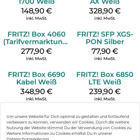
1700 Weiß
AX Weiß
148,90
€
328,90
€
inkl. MwSt.
inkl. MwSt.
FRITZ! Box 4060
FRITZ! SFP XGS-
(Tarifvermarktung)
PON Silber
Weiß
277,90
€
77,90
€
inkl. MwSt.
inkl. MwSt.
FRITZ! Box 6690
FRITZ! Box 6850
Kabel Weiß
LTE Weiß
348,90
€
239,90
€
inkl. MwSt.
inkl. MwSt.
Um unsere Website für Dich optimal zu gestalten und fortlaufend
verbessern zu können, verwenden wir Cookies. Durch die weitere
Nutzung der Website stimmst Du der Verwendung von Cookies zu.
Impressum
Weitere Informationen zu Cookies erhältst Du in unserer
Datenschutzerklärung.