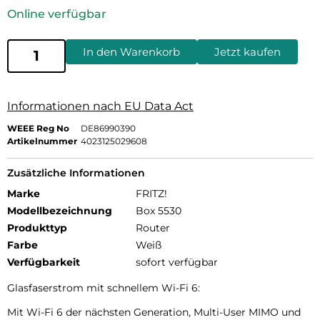
Online verfügbar
In den Warenkorb
Jetzt kaufen
Informationen nach EU Data Act
WEEE Reg No
DE86990390
Artikelnummer
4023125029608
Zusätzliche Informationen
Marke
FRITZ!
Modellbezeichnung
Box 5530
Produkttyp
Router
Farbe
Weiß
Verfügbarkeit
sofort verfügbar
Glasfaserstrom mit schnellem Wi-Fi 6:
Mit Wi-Fi 6 der nächsten Generation, Multi-User MIMO und