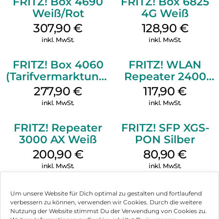
FRITZ! Box 4690
FRITZ! Box 6825
FRITZ!OS ist die intuitive Benutzeroberfläche, mit der Sie die
Weiß/Rot
4G Weiß
einzelnen Komponenten einfach verwalten können. Durch
kostenlose Updates erhalten Sie regelmäßig neue
307,90
€
128,90
€
Funktionen und mit den FRITZ!Apps können Sie auch
inkl. MwSt.
inkl. MwSt.
unterwegs sicher auf Ihr Heimnetz zugreifen.
FRITZ!Box sicherheitshalber:
FRITZ! Box 4060
FRITZ! WLAN
(Tarifvermarktung)
Repeater 2400
Um Ihre Kommunikation und Daten vor unbefugtem Zugriff
zu schützen, verfügt die FRITZ!Box 5530 Fiber über ein
Weiß
Weiß
277,90
€
117,90
€
ausgeklügeltes Sicherheitskonzept. AVM veröffentlicht
inkl. MwSt.
inkl. MwSt.
regelmäßig kostenlose Updates, um die Software auf dem
neuesten Stand zu halten und potenzielle Bedrohungen
sofort im Keim zu ersticken. Darüber hinaus sind Telefonie,
FRITZ! Repeater
FRITZ! SFP XGS-
drahtlose Verbindungen und die Einrichtung nach neuesten
3000 AX Weiß
PON Silber
Standards vor unbefugtem Zugriff geschützt.
200,90
€
80,90
€
inkl. MwSt.
inkl. MwSt.
Um unsere Website für Dich optimal zu gestalten und fortlaufend
verbessern zu können, verwenden wir Cookies. Durch die weitere
Nutzung der Website stimmst Du der Verwendung von Cookies zu.