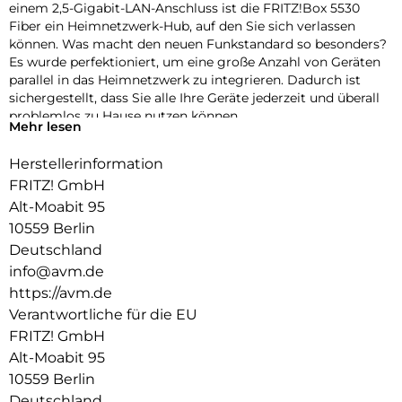
einem 2,5-Gigabit-LAN-Anschluss ist die FRITZ!Box 5530
Fiber ein Heimnetzwerk-Hub, auf den Sie sich verlassen
können. Was macht den neuen Funkstandard so besonders?
Es wurde perfektioniert, um eine große Anzahl von Geräten
parallel in das Heimnetzwerk zu integrieren. Dadurch ist
sichergestellt, dass Sie alle Ihre Geräte jederzeit und überall
problemlos zu Hause nutzen können.
Mehr lesen
Mesh-WLAN mit FRITZ:
Herstellerinformation
Die FRITZ!Box 5530 Fiber unterstützt Mesh-WLAN, sodass
FRITZ! GmbH
Ihre Videos, Musik und Fotos nahtlos in jeden Winkel Ihres
Alt-Moabit 95
Zuhauses, Ihrer Wohnung oder Ihres Büros gelangen. Wie
10559 Berlin
funktioniert es? Der FRITZ! Geräte arbeiten als Teil eines
einzigen Netzwerks zusammen, kommunizieren miteinander
Deutschland
und optimieren die drahtlose Geräte- und Netzwerknutzung.
info@avm.de
https://avm.de
Mit Mesh genießen Sie hohe Geschwindigkeiten beim Surfen,
Verantwortliche für die EU
Streamen oder Gaming. Anstatt auf atemberaubendes HD-
Fernsehen und Ihre Lieblingsmusik zu warten, warten Ihre
FRITZ! GmbH
Medien auf Sie.
Alt-Moabit 95
10559 Berlin
Direkt an jeden Glasfaseranschluss:
Deutschland